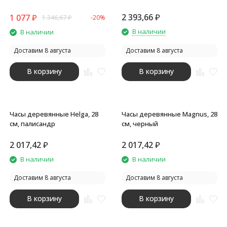
Mile, белый
диаметр 30 см, Time Wheel
горизонтальные,
2 393,66
₽
1 077
₽
1 346,67
₽
-20%
натуральный/черн
В наличии
В наличии
Доставим 8 августа
Доставим 8 августа
В корзину
В корзину
Часы деревянные Helga, 28
Часы деревянные Magnus, 28
см, палисандр
см, черный
2 017,42
₽
2 017,42
₽
В наличии
В наличии
Доставим 8 августа
Доставим 8 августа
В корзину
В корзину