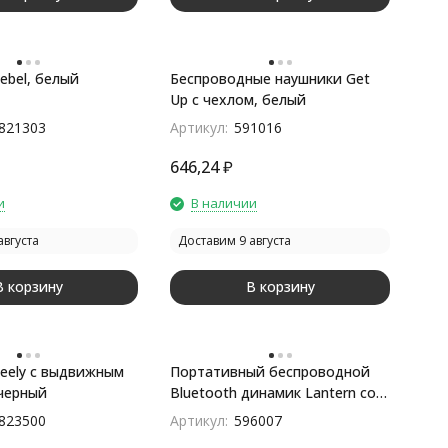
ebel, белый
Беспроводные наушники Get
Up с чехлом, белый
821303
Артикул:
591016
646,24
₽
и
В наличии
августа
Доставим 9 августа
В корзину
В корзину
eely с выдвижным
Портативный беспроводной
черный
Bluetooth динамик Lantern со
встроенным светильником
823500
Артикул:
596007