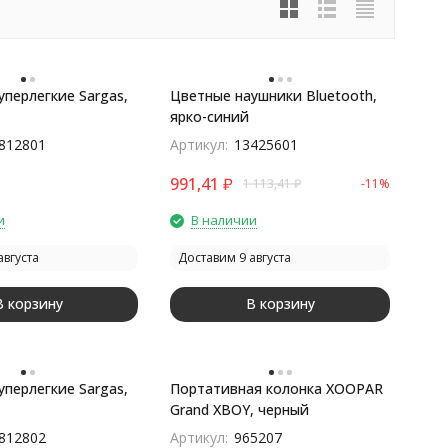
уперлегкие Sargas,
Цветные наушники Bluetooth,
ярко-синий
812801
Артикул:
13425601
991,41
₽
1 113,41
₽
-11%
и
В наличии
августа
Доставим 9 августа
В корзину
В корзину
уперлегкие Sargas,
Портативная колонка XOOPAR
Grand XBOY, черный
812802
Артикул:
965207