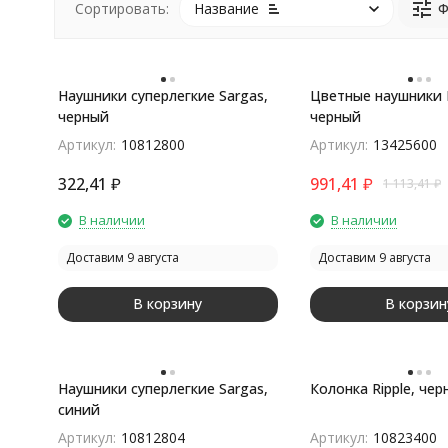
Название
Ф
Сортировать:
Наушники суперлегкие Sargas,
Цветные наушники B
черный
черный
покупателей
Артикул:
10812800
Артикул:
13425600
322,41
₽
991,41
₽
1 113,41
₽
В наличии
В наличии
Доставим 9 августа
Доставим 9 августа
В корзину
В корзин
Наушники суперлегкие Sargas,
Колонка Ripple, чер
синий
Артикул:
10812804
Артикул:
10823400