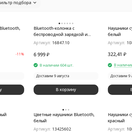
ильтр подбора
luetooth,
Bluetooth-колонка с
Наушники с
беспроводной зарядкой и
белый
часами netEnergy, серая
Артикул:
16847.10
Артикул:
10
322,41
₽
6 999
₽
-11%
В наличи
В наличии 604 шт.
Доставим 9 августа
Доставим 9 
у
В корзину
ный
Цветные наушники Bluetooth,
Наушники с
белый
красный
Артикул:
13425602
Артикул:
10