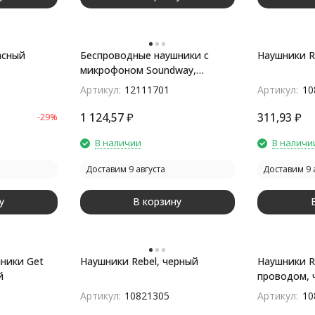
асный
Беспроводные наушники с
Наушники R
микрофоном Soundway,
черный/красный
Артикул:
12111701
Артикул:
10
1 124,57
₽
311,93
₽
-29%
В наличии
В наличи
Доставим 9 августа
Доставим 9 
у
В корзину
ники Get
Наушники Rebel, черный
Наушники R
й
проводом, 
Артикул:
10821305
Артикул:
10