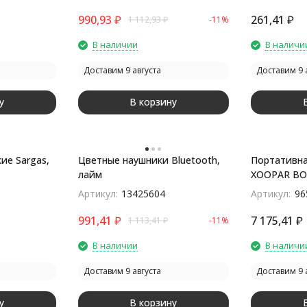
990,93
₽
261,41
₽
1 112,93
₽
-11%
В наличии
В наличи
Доставим 9 августа
Доставим 9 
у
В корзину
ие Sargas,
Цветные наушники Bluetooth,
Портативна
лайм
XOOPAR BO
серебрист
Артикул:
13425604
Артикул:
96
991,41
₽
7 175,41
₽
1 113,41
₽
-11%
В наличии
В наличи
Доставим 9 августа
Доставим 9 
у
В корзину