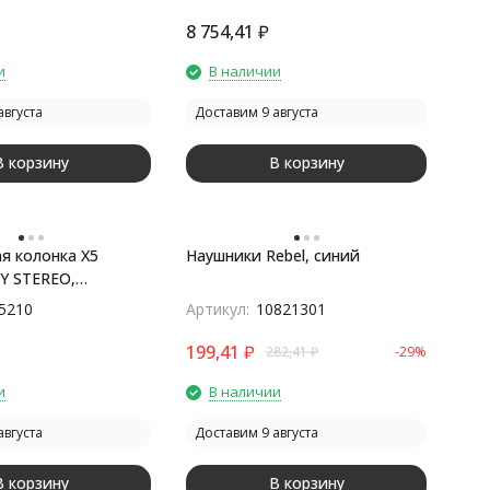
8 754,41
₽
и
В наличии
августа
Доставим 9 августа
В корзину
В корзину
я колонка X5
Наушники Rebel, синий
Y STEREO,
ый
5210
Артикул:
10821301
199,41
₽
282,41
₽
-29%
и
В наличии
августа
Доставим 9 августа
В корзину
В корзину