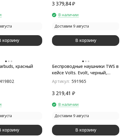
3 379,84
₽
и
В наличии
августа
Доставим 9 августа
В корзину
В корзину
arbuds, красный
Беспроводные наушники TWS в
кейсе Volts. Evolt, черный,
пластик
419802
Артикул:
591965
3 219,41
₽
и
В наличии
августа
Доставим 9 августа
В корзину
В корзину