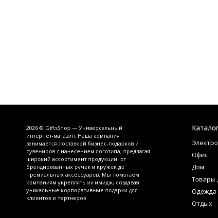
Катало
2026 © GiftsShop — Универсальный
интернет-магазин. Наша компания
Электро
занимается поставкой бизнес-подарков и
сувениров с нанесением логотипа, предлагая
Офис
широкий ассортимент продукции: от
Дом
брендированных ручек и кружек до
премиальных аксессуаров. Мы помогаем
Товары 
компаниям укреплять их имидж, создавая
уникальные корпоративные подарки для
Одежда
клиентов и партнеров.
Отдых