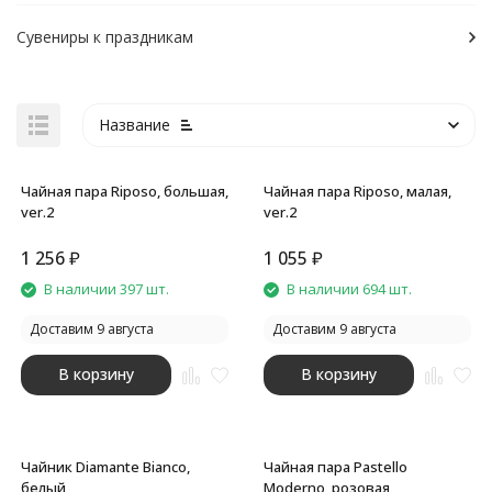
Сувениры к праздникам
Название
Чайная пара Riposo, большая,
Чайная пара Riposo, малая,
ver.2
ver.2
1 256
₽
1 055
₽
покупателей
В наличии 397 шт.
В наличии 694 шт.
Доставим 9 августа
Доставим 9 августа
В корзину
В корзину
Чайник Diamante Bianco,
Чайная пара Pastello
белый
Moderno, розовая