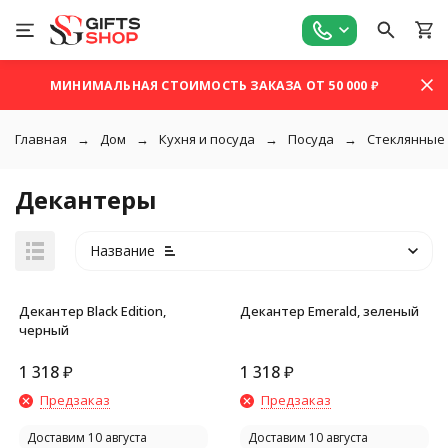
МИНИМАЛЬНАЯ СТОИМОСТЬ ЗАКАЗА ОТ 50 000 ₽
Главная
Дом
Кухня и посуда
Посуда
Стеклянные
Декантеры
Название
Декантер Black Edition,
Декантер Emerald, зеленый
черный
1 318
₽
1 318
₽
Предзаказ
Предзаказ
покупателей
Доставим 10 августа
Доставим 10 августа