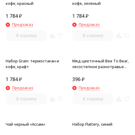
кофе, красный
кофе, зеленый
1 784
₽
1 784
₽
Предзаказ
Предзаказ
В корзину
В корзину
Набор Grain: термостакан и
Мед цветочный Bee To Bear,
кофе, крафт
лесостепное разнотравье
Алтая
1 784
₽
396
₽
Предзаказ
Предзаказ
В корзину
В корзину
Чай черный «Ассам»
Набор Flattery, синий