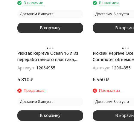
В наличии
В наличии
Доставим 8 августа
Доставим 8 августа
В корзину
В корзин
Рюкзак Repreve Ocean 16 л из
Рюкзак Repreve Oce
переработанного пластика,
Commuter объемом 
соответствующего стандарту
переработанного пл
Артикул:
12064955
Артикул:
12064855
GRS, темно-синий
темно-синий
6 810
₽
6 560
₽
Предзаказ
Предзаказ
Доставим 8 августа
Доставим 8 августа
В корзину
В корзин