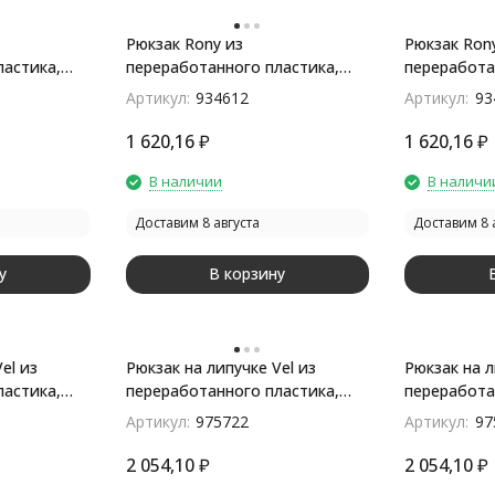
Рюкзак Rony из
Рюкзак Ron
ластика,
переработанного пластика,
переработа
нейви
светло-сер
Артикул:
934612
Артикул:
93
1 620,16
₽
1 620,16
₽
В наличии
В наличи
Доставим 8 августа
Доставим 8 
у
В корзину
el из
Рюкзак на липучке Vel из
Рюкзак на л
ластика,
переработанного пластика,
переработа
синий
темно-зеле
Артикул:
975722
Артикул:
97
2 054,10
₽
2 054,10
₽