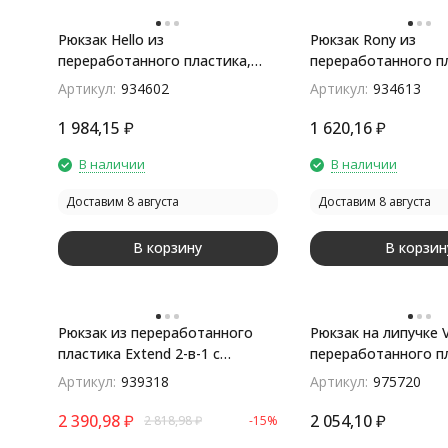
Рюкзак Hello из
Рюкзак Rony из
переработанного пластика,
переработанного п
синий
мятный
Артикул:
934602
Артикул:
934613
покупателей
1 984,15
₽
1 620,16
₽
В наличии
В наличии
Доставим 8 августа
Доставим 8 августа
В корзину
В корзин
Рюкзак из переработанного
Рюкзак на липучке V
пластика Extend 2-в-1 с
переработанного п
поясной сумкой, серый
серый
Артикул:
939318
Артикул:
975720
2 390,98
₽
2 054,10
₽
2 818,98
₽
-15%