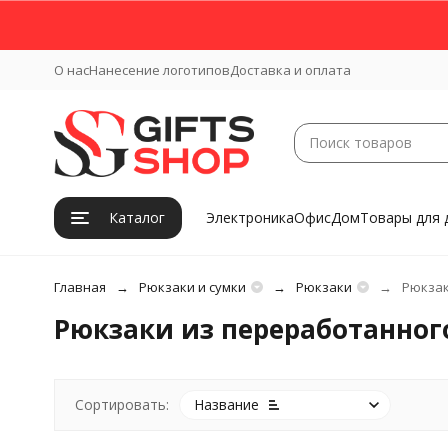
О нас
Нанесение логотипов
Доставка и оплата
Каталог
Электроника
Офис
Дом
Товары для 
Главная
Рюкзаки и сумки
Рюкзаки
Рюкзак
Рюкзаки из переработанног
Сортировать:
Название