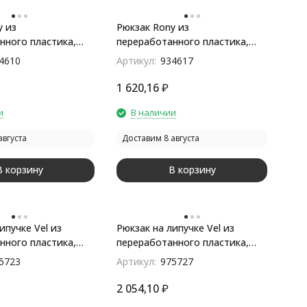
y из
Рюкзак Rony из
нного пластика,
переработанного пластика,
ый
черный
4610
Артикул:
934617
1 620,16
₽
и
В наличии
августа
Доставим 8 августа
В корзину
В корзину
ипучке Vel из
Рюкзак на липучке Vel из
нного пластика,
переработанного пластика,
ный
черный
5723
Артикул:
975727
2 054,10
₽