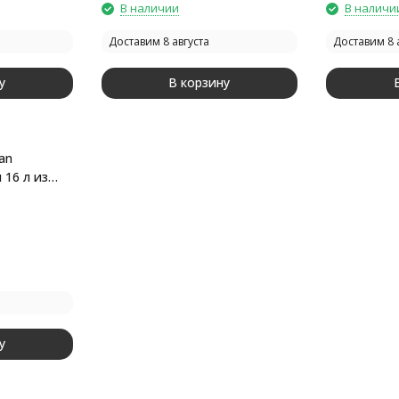
В наличии
В наличи
Доставим 8 августа
Доставим 8 
у
В корзину
an
16 л из
астика RP,
у