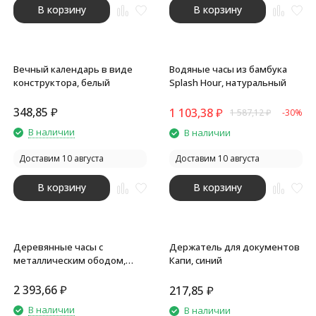
В корзину
В корзину
Вечный календарь в виде
Водяные часы из бамбука
конструктора, белый
Splash Hour, натуральный
348,85
₽
1 103,38
₽
1 587,12
₽
-30%
В наличии
В наличии
Доставим 10 августа
Доставим 10 августа
В корзину
В корзину
Деревянные часы с
Держатель для документов
металлическим ободом,
Капи, синий
диаметр 30 см, Time Wheel
горизонтальные,
2 393,66
₽
217,85
₽
натуральный/черн
В наличии
В наличии