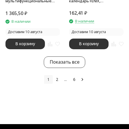
мультифункциональные
календарь FENIX,
часы Rotatio с подсветкой,
серебристый
белый
162,41
₽
1 365,50
₽
В наличии
В наличии
Доставим 10 августа
Доставим 10 августа
В корзину
В корзину
Показать все
1
2
...
6