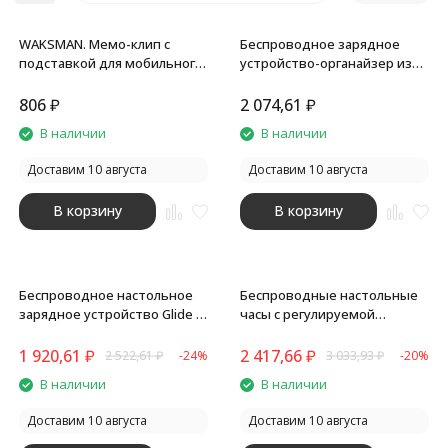
WAKSMAN. Мемо-клип с
Беспроводное зарядное
подставкой для мобильного
устройство-органайзер из
телефона, Серебряный
бамбука Timber,
натуральный/белый
806
₽
2 074,61
₽
В наличии
В наличии
покупателей
Доставим 10 августа
Доставим 10 августа
В корзину
В корзину
Беспроводное настольное
Беспроводные настольные
зарядное устройство Glide с
часы с регулируемой
подсветкой, софт тач
подсветкой Night Watch
1 920,61
₽
2 417,66
₽
2 522,61
₽
-24%
3 033,93
₽
-20%
В наличии
В наличии
Доставим 10 августа
Доставим 10 августа