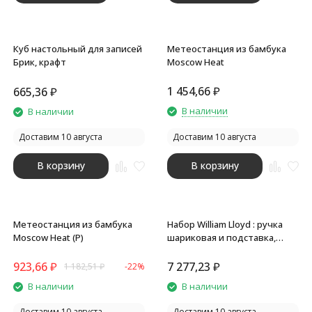
Куб настольный для записей
Метеостанция из бамбука
Брик, крафт
Moscow Heat
1 454,66
₽
665,36
₽
В наличии
В наличии
Доставим 10 августа
Доставим 10 августа
В корзину
В корзину
Метеостанция из бамбука
Набор William Lloyd : ручка
Moscow Heat (P)
шариковая и подставка,
черный/серебристый
923,66
₽
7 277,23
₽
1 182,51
₽
-22%
В наличии
В наличии
Доставим 10 августа
Доставим 10 августа