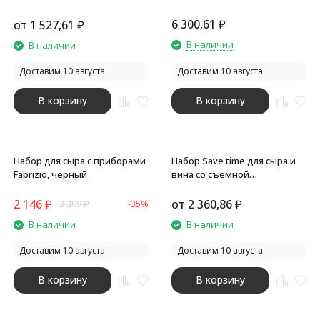
искусственный мрамор
акации и мрамора Date
6 300,61
₽
от
1 527,61
₽
В наличии
В наличии
Доставим 10 августа
Доставим 10 августа
В корзину
В корзину
Набор для сыра с приборами
Набор Save time для сыра и
Fabrizio, черный
вина со съемной
подставкой, натуральный,
серебристый
2 146
₽
от
2 360,86
₽
3 309
₽
-35%
В наличии
В наличии
Доставим 10 августа
Доставим 10 августа
В корзину
В корзину