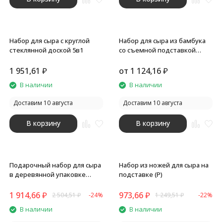
Набор для сыра с круглой
Набор для сыра из бамбука
стеклянной доской 5в1
со съемной подставкой
Camembert
1 951,61
₽
от
1 124,16
₽
В наличии
В наличии
Доставим 10 августа
Доставим 10 августа
В корзину
В корзину
Подарочный набор для сыра
Набор из ножей для сыра на
в деревянной упаковке
подставке (P)
Reggiano (P)
1 914,66
₽
973,66
₽
2 504,51
₽
-24%
1 249,51
₽
-22%
В наличии
В наличии