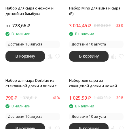
Набор для сыра с ножом и
Набор Mino для вина и сыра
доской из бамбука
(Р)
от
728,66
₽
3 004,46
₽
3 910,30
₽
-23%
В наличии
В наличии
Доставим 10 августа
Доставим 10 августа
В корзину
В корзину
Набор для сыра Dorblue из
Набор для сыра из
стеклянной доски и вилки с
сланцевой доски и ножей
ножом
Bamboo collection Taleggio (Р)
790
₽
1 025,99
₽
1 328,61
₽
-41%
1 460,33
₽
-30%
В наличии
В наличии
Доставим 10 августа
Доставим 10 августа
В корзину
В корзину