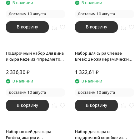
В наличии
В наличии
Доставим 10 августа
Доставим 10 августа
В корзину
В корзину
Подарочный набор для вина
Набор для сыра Cheese
и сыра Reze из 4 предметов,
Break: 2 ножа керамических
натуральный
на деревянной подставке,
керамическая доска
2 336,30
₽
1 322,61
₽
В наличии
В наличии
Доставим 10 августа
Доставим 10 августа
В корзину
В корзину
Набор ножей для сыра
Набор для сыра в
Fontina, акация и
подарочной коробке из