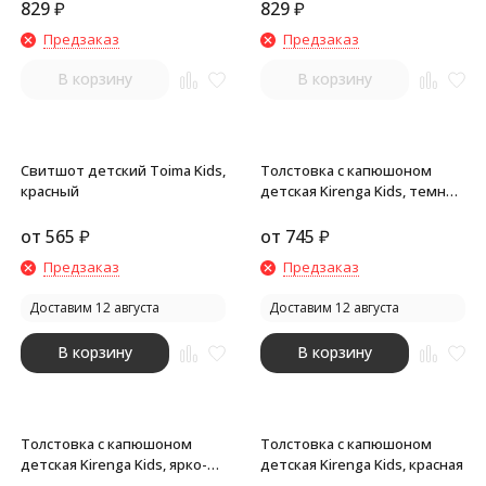
829
₽
829
₽
Предзаказ
Предзаказ
В корзину
В корзину
Свитшот детский Toima Kids,
Толстовка с капюшоном
красный
детская Kirenga Kids, темно-
синяя
от
565
₽
от
745
₽
Предзаказ
Предзаказ
Доставим 12 августа
Доставим 12 августа
В корзину
В корзину
Толстовка с капюшоном
Толстовка с капюшоном
детская Kirenga Kids, ярко-
детская Kirenga Kids, красная
синяя