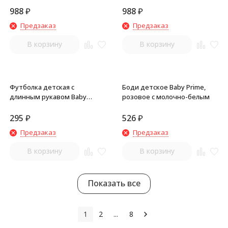
988
₽
988
₽
Предзаказ
Предзаказ
В корзину
В корзину
Футболка детская с
Боди детское Baby Prime,
длинным рукавом Baby
розовое с молочно-белым
Prime, бирюзовая с розовым
295
₽
526
₽
Предзаказ
Предзаказ
В корзину
В корзину
Показать все
1
2
...
8