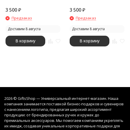
красный, 18 x 13,6 x 25,9 см
серебристый, 18 x 13,6 x 25,9
см
3 500
₽
3 500
₽
Предзаказ
Предзаказ
Доставим 8 августа
Доставим 8 августа
В корзину
В корзину
2026 © GiftsShop — Универсальный интернет-магазин. Наша
компания занимается поставкой бизнес-подарков и сувениров
с нанесением логотипа, предлагая широкий ассортимент
продукции: от брендированных ручек и кружек до
премиальных аксессуаров. Мы помогаем компаниям укреплять
их имидж, создавая уникальные корпоративные подарки для