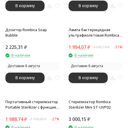
В корзину
В корзину
Дозатор Rombica Soap
Лампа бактерицидная
Bubble
ультрафиолетовая Rombica
Sterilizer Z2, черный
2 225,31
₽
1 994,07
₽
4 042,18
₽
-51%
В наличии
В наличии
Доставим 8 августа
Доставим 8 августа
В корзину
В корзину
Портативный стерилизатор
Стерилизатор Rombica
Portable Sterilizer с функцией
Sterilizer Mini ST-UVP02
беспроводной зарядки
1 988,74
₽
3 000,15
₽
2 738,80
₽
-27%
В наличии
В наличии