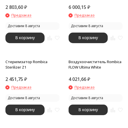
ультрафиолетовая Rombica
Sterilizer A2, белый/
2 803,60
₽
6 000,15
₽
коричневый
Предзаказ
Предзаказ
Доставим 8 августа
Доставим 8 августа
В корзину
В корзину
Стерилизатор Rombica
Воздухоочиститель Rombica
Sterilizer Z1
FLOW Ultima White
2 451,75
₽
4 021,66
₽
Предзаказ
Предзаказ
Доставим 8 августа
Доставим 8 августа
В корзину
В корзину