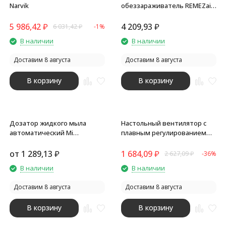
Narvik
обеззараживатель REMEZair
RMA-101-01
5 986,42
₽
4 209,93
₽
6 031,42
₽
-1%
В наличии
В наличии
Доставим 8 августа
Доставим 8 августа
В корзину
В корзину
Дозатор жидкого мыла
Настольный вентилятор с
автоматический Mi
плавным регулированием
Automatic Foaming Soap
скорости Circa, белый
Dispenser MJXSJ03XW
от
1 289,13
₽
1 684,09
₽
2 627,09
₽
-36%
(BHR4558GL)
В наличии
В наличии
Доставим 8 августа
Доставим 8 августа
В корзину
В корзину