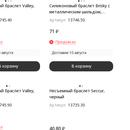
 браслет Valley,
Силиконовый браслет Brisky с
металлическим шильдом,
красный
745.40
Артикул:
13746.50
71
₽
аз
Предзаказ
 августа
Доставим 10 августа
В корзину
В корзину
 браслет Valley,
Несъемный браслет Seccur,
черный
745.90
Артикул:
13735.30
аз
40,80
₽