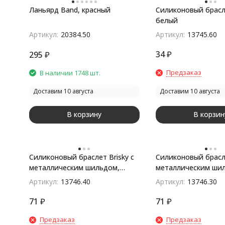
Ланьярд Band, красный
Силиконовый брасле
белый
Артикул:
20384.50
Артикул:
13745.60
34
₽
295
₽
Предзаказ
В наличии 1748 шт.
Доставим 10 августа
Доставим 10 августа
В корзину
В корзин
Силиконовый браслет Brisky с
Силиконовый брасле
металлическим шильдом,
металлическим ши
синий
черный
Артикул:
13746.40
Артикул:
13746.30
71
₽
71
₽
Предзаказ
Предзаказ