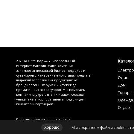
Катало
2026 © GiftsShop — Универсальный
интернет-магазин. Наша компания
Электро
занимается поставкой бизнес-подарков и
сувениров с нанесением логотипа, предлагая
Офис
широкий ассортимент продукции: от
Дом
брендированных ручек и кружек до
премиальных аксессуаров. Мы помогаем
Товары 
компаниям укреплять их имидж, создавая
уникальные корпоративные подарки для
Одежда
клиентов и партнеров.
Отдых
Политика персональных данных
Хорошо
Мы сохраняем файлы cookie: это