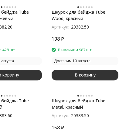
 бейджа Tube
Шнурок для бейджа Tube
нжевый
Wood, красный
382.20
Артикул:
20382.50
198
₽
 428 шт.
В наличии 987 шт.
 августа
Доставим 10 августа
В корзину
В корзину
 бейджа Tube
Шнурок для бейджа Tube
ый
Metal, красный
383.60
Артикул:
20383.50
158
₽