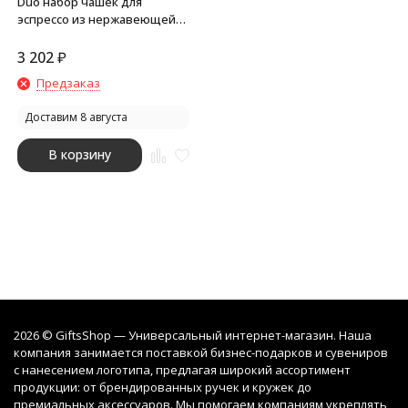
Duo набор чашек для
эспрессо из нержавеющей
стали, сертифицированный
согласно RCS, 80 мл -
3 202
₽
сплошной черный
Предзаказ
Доставим 8 августа
В корзину
2026 © GiftsShop — Универсальный интернет-магазин. Наша
компания занимается поставкой бизнес-подарков и сувениров
с нанесением логотипа, предлагая широкий ассортимент
продукции: от брендированных ручек и кружек до
премиальных аксессуаров. Мы помогаем компаниям укреплять