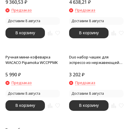
кофемашина цв. Chill White)
9 360,53
₽
4 638,21
₽
Предзаказ
Предзаказ
Доставим 8 августа
Доставим 8 августа
В корзину
В корзину
Ручная мини-кофеварка
Duo набор чашек для
WACACO Pipamoka WCCPPMK
эспрессо из нержавеющей
стали, сертифицированный
согласно RCS, 80 мл -
5 990
₽
3 202
₽
Серебряный
Предзаказ
Предзаказ
Доставим 8 августа
Доставим 8 августа
В корзину
В корзину