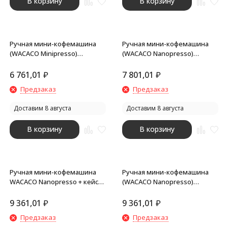
В корзину
В корзину
Ручная мини-кофемашина
Ручная мини-кофемашина
(WACACO Minipresso)
(WACACO Nanopresso)
WCCMPC (Капсульная ручная
WCCN80 (Ручная мини-
мини-кофемашина)
кофемашина цвет черный)
6 761,01
₽
7 801,01
₽
Предзаказ
Предзаказ
Доставим 8 августа
Доставим 8 августа
В корзину
В корзину
Ручная мини-кофемашина
Ручная мини-кофемашина
WACACO Nanopresso + кейс
(WACACO Nanopresso)
для хранения WCCNPHC
WCCRTCBL (Ручная мини-
кофемашина цв. Arctic Blue)
9 361,01
₽
9 361,01
₽
Предзаказ
Предзаказ