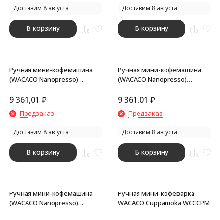
Доставим 8 августа
Доставим 8 августа
В корзину
В корзину
Ручная мини-кофемашина
Ручная мини-кофемашина
(WACACO Nanopresso)
(WACACO Nanopresso)
WCCMSGR (Ручная мини-
WCCLVRD (Ручная мини-
кофемашина цв. Moss Green)
кофемашина цв. Lava Red)
9 361,01
₽
9 361,01
₽
Предзаказ
Предзаказ
Доставим 8 августа
Доставим 8 августа
В корзину
В корзину
Ручная мини-кофемашина
Ручная мини-кофеварка
(WACACO Nanopresso)
WACACO Cuppamoka WCCCPM
WCCCHWH (Ручная мини-