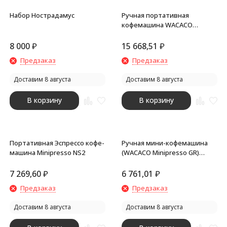
Набор Нострадамус
Ручная портативная
кофемашина WACACO
Picopresso для молотого
кофе WCPPRSS
8 000
₽
15 668,51
₽
Предзаказ
Предзаказ
Доставим 8 августа
Доставим 8 августа
В корзину
В корзину
Портативная Эспрессо кофе-
Ручная мини-кофемашина
машина Minipresso NS2
(WACACO Minipresso GR)
WCCMP (Ручная мини-
кофемашина цвет черный)
7 269,60
₽
6 761,01
₽
Предзаказ
Предзаказ
Доставим 8 августа
Доставим 8 августа