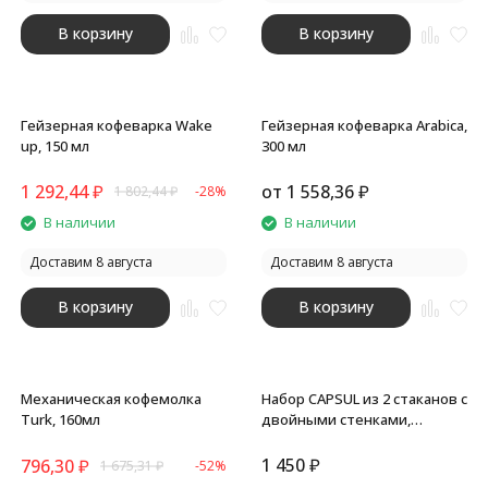
В корзину
В корзину
Гейзерная кофеварка Wake
Гейзерная кофеварка Arabica,
up, 150 мл
300 мл
1 292,44
₽
от
1 558,36
₽
1 802,44
₽
-28%
В наличии
В наличии
Доставим 8 августа
Доставим 8 августа
В корзину
В корзину
Механическая кофемолка
Набор CAPSUL из 2 стаканов с
Turk, 160мл
двойными стенками,
прозрачный
1 450
₽
796,30
₽
1 675,31
₽
-52%