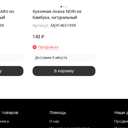
BARU из
Кухонная ложка NORI из
ный
бамбука, натуральный
99
Артикул:
MJ4146S1999
143
₽
Предзаказ
Доставим 9 августа
у
В корзину
г товаров
Помощь
Наши 
ника
О нас
Продви