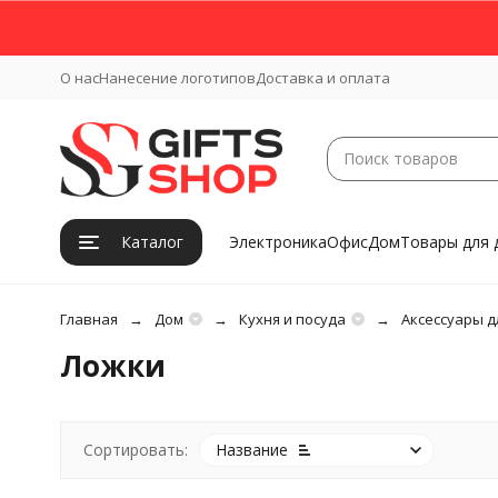
О нас
Нанесение логотипов
Доставка и оплата
Каталог
Электроника
Офис
Дом
Товары для 
Главная
Дом
Кухня и посуда
Аксессуары д
Ложки
Сортировать:
Название