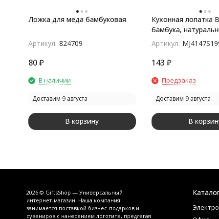
Ложка для меда бамбуковая
Кухонная лопатка 
бамбука, натураль
покупателей
Артикул:
824709
Артикул:
MJ4147S19
80
₽
143
₽
В наличии
Предзаказ
Доставим 9 августа
Доставим 9 августа
В корзину
В корзин
Катало
2026 © GiftsShop — Универсальный
интернет-магазин. Наша компания
Электро
занимается поставкой бизнес-подарков и
сувениров с нанесением логотипа, предлагая