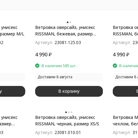
 унисекс
Ветровка оверсайз, унисекс
Ветровка о
 размер M/L
RISSMAN, бежевая, размер
RISSMAN, б
XL/XXL
02
Артикул:
23081.125.03
Артикул:
23
4 990
₽
4 990
₽
В наличии 585 шт.
В наличии
Доставим 8 августа
Доставим 8 
у
В корзину
 унисекс
Ветровка оверсайз, унисекс
Ветровка M
азмер
RISSMAN, черная, размер XS/S
чехлом, бе
03
Артикул:
23081.010.01
Артикул:
31