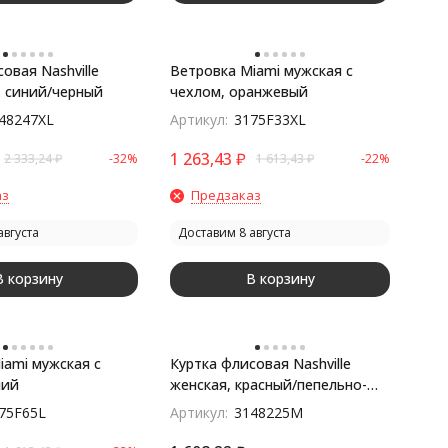
овая Nashville
Ветровка Miami мужская с
. синий/черный
чехлом, оранжевый
48247XL
Артикул:
3175F33XL
1 263,43
₽
2 333,24
₽
-32%
1 613,43
₽
-22%
аз
Предзаказ
августа
Доставим 8 августа
В корзину
В корзину
iami мужская с
Куртка флисовая Nashville
ний
женская, красный/пепельно-
серый
75F65L
Артикул:
3148225M