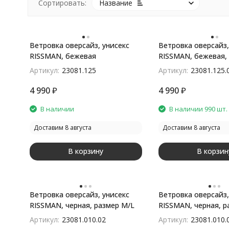
Сортировать:
Название
Ветровка оверсайз, унисекс
Ветровка оверсайз,
RISSMAN, бежевая
RISSMAN, бежевая,
покупателей
Артикул:
23081.125
Артикул:
23081.125.
4 990
₽
4 990
₽
В наличии
В наличии 990 шт.
Доставим 8 августа
Доставим 8 августа
В корзину
В корзин
Ветровка оверсайз, унисекс
Ветровка оверсайз,
RISSMAN, черная, размер M/L
RISSMAN, черная, р
XL/XXL
Артикул:
23081.010.02
Артикул:
23081.010.