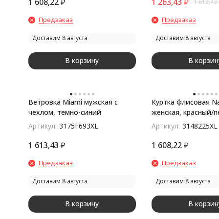
1 608,22
₽
1 263,43
₽
1 613,43
Предзаказ
Предзаказ
Доставим 8 августа
Доставим 8 августа
В корзину
В корзин
Ветровка Miami мужская с
Куртка флисовая Nas
чехлом, темно-синий
женская, красный/п
серый
Артикул:
3175F693XL
Артикул:
3148225XL
1 613,43
₽
1 608,22
₽
Предзаказ
Предзаказ
Доставим 8 августа
Доставим 8 августа
В корзину
В корзин