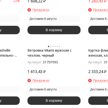
1 608,22
₽
1 263,43
₽
₽
-22%
Предзаказ
Предзак
Доставим 8 августа
Доставим 8 
у
В корзину
hville
Ветровка Miami мужская с
Куртка флис
епельно-
чехлом, черный
женская, кл
Артикул:
3175F99S
Артикул:
31
1 613,43
₽
2 333,24
₽
Предзаказ
Предзак
Доставим 8 августа
Доставим 8 
у
В корзину