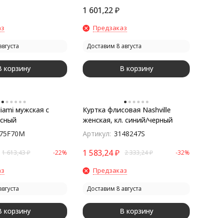
1 601,22
₽
аз
Предзаказ
августа
Доставим 8 августа
В корзину
В корзину
iami мужская с
Куртка флисовая Nashville
асный
женская, кл. синий/черный
75F70M
Артикул:
3148247S
1 583,24
₽
1 613,43
₽
-22%
2 333,24
₽
-32%
аз
Предзаказ
августа
Доставим 8 августа
В корзину
В корзину