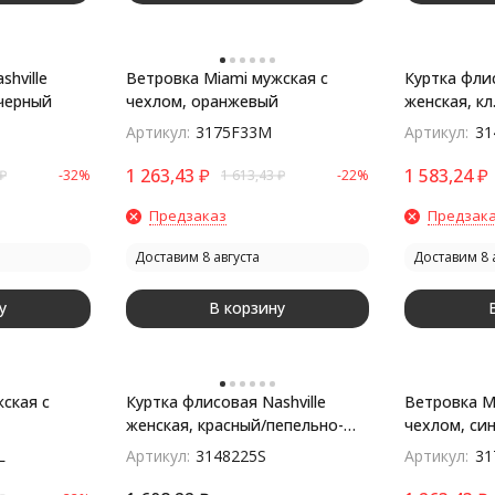
hville
Ветровка Miami мужская с
Куртка флис
/черный
чехлом, оранжевый
женская, кл
Артикул:
3175F33M
Артикул:
31
1 263,43
₽
1 583,24
₽
₽
-32%
1 613,43
₽
-22%
Предзаказ
Предзак
Доставим 8 августа
Доставим 8 
у
В корзину
ская с
Куртка флисовая Nashville
Ветровка M
женская, красный/пепельно-
чехлом, си
серый
L
Артикул:
3148225S
Артикул:
31