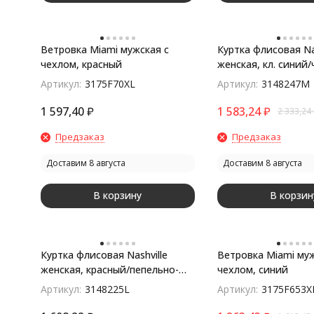
Ветровка Miami мужская с
Куртка флисовая Nas
чехлом, красный
женская, кл. синий
Артикул:
3175F70XL
Артикул:
3148247M
1 597,40
₽
1 583,24
₽
2 333,24
Предзаказ
Предзаказ
Доставим 8 августа
Доставим 8 августа
В корзину
В корзин
Куртка флисовая Nashville
Ветровка Miami муж
женская, красный/пепельно-
чехлом, синий
серый
Артикул:
3148225L
Артикул:
3175F653X