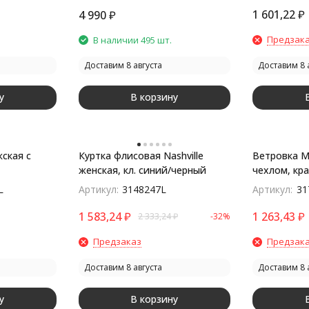
1 601,22
₽
4 990
₽
Предзак
В наличии 495 шт.
Доставим 8 августа
Доставим 8 
у
В корзину
ская с
Куртка флисовая Nashville
Ветровка M
женская, кл. синий/черный
чехлом, кр
L
Артикул:
3148247L
Артикул:
31
1 583,24
₽
1 263,43
₽
2 333,24
₽
-32%
Предзаказ
Предзак
Доставим 8 августа
Доставим 8 
у
В корзину