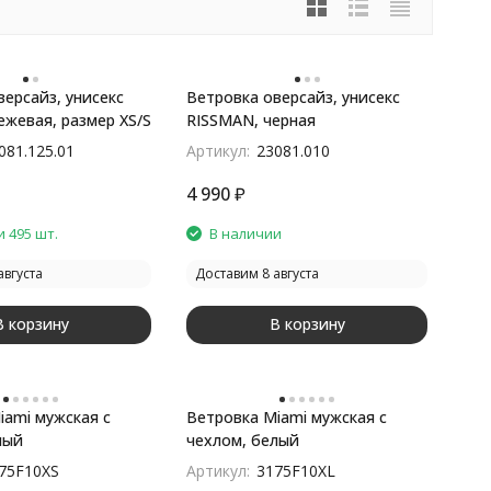
версайз, унисекс
Ветровка оверсайз, унисекс
ежевая, размер XS/S
RISSMAN, черная
081.125.01
Артикул:
23081.010
4 990
₽
 495 шт.
В наличии
августа
Доставим 8 августа
В корзину
В корзину
iami мужская с
Ветровка Miami мужская с
лый
чехлом, белый
75F10XS
Артикул:
3175F10XL