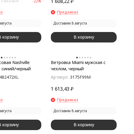
1 608,22
₽
1 613,43
₽
-22%
аз
Предзаказ
августа
Доставим 8 августа
В корзину
В корзину
овая Nashville
Ветровка Miami мужская с
. синий/черный
чехлом, черный
482472XL
Артикул:
3175F99M
1 613,43
₽
аз
Предзаказ
августа
Доставим 8 августа
В корзину
В корзину