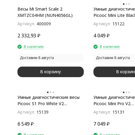
Весы Mi Smart Scale 2
Умные диагностиче
XMTZC04HM (NUN4056GL)
Picooc Mini Lite Blac
(6924917717469), ч
Артикул:
400009
Артикул:
15122
2 332,93
₽
4 049
₽
В наличии
В наличии
Доставим 8 августа
Доставим 8 августа
В корзину
В корзин
Умные диагностические весы
Умные диагностиче
Picooc S1 Pro White V2
Picooc Mini Pro V2
(6924917717384), белый
(6924917717377), б
Артикул:
15139
Артикул:
15131
6 549
₽
7 049
₽
В наличии
В наличии