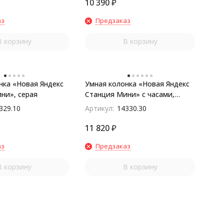
10 390
₽
аз
Предзаказ
В корзину
В корзину
нка «Новая Яндекс
Умная колонка «Новая Яндекс
ни», серая
Станция Мини» с часами,
черная
329.10
Артикул:
14330.30
11 820
₽
аз
Предзаказ
В корзину
В корзину