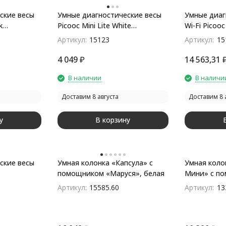
ские весы
Умные диагностические весы
Умные диаг
k
Picooc Mini Lite White
Wi-Fi Picooc
ерный
(6924917717339), белый
(692491771
Артикул:
15123
Артикул:
15
4 049
₽
14 563,31
В наличии
В наличи
Доставим 8 августа
Доставим 8 
у
В корзину
ские весы
Умная колонка «Капсула» с
Умная коло
помощником «Маруся», белая
Мини» с п
елый
«Маруся», 
Артикул:
15585.60
Артикул:
13