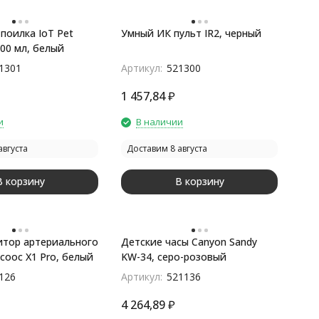
 поилка IoT Pet
Умный ИК пульт IR2, черный
500 мл, белый
1301
Артикул:
521300
1 457,84
₽
и
В наличии
августа
Доставим 8 августа
В корзину
В корзину
тор артериального
Детские часы Canyon Sandy
cooc X1 Pro, белый
KW-34, серо-розовый
126
Артикул:
521136
4 264,89
₽