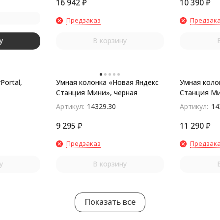
16 942
₽
10 390
₽
Предзаказ
Предзак
у
В корзину
Portal,
Умная колонка «Новая Яндекс
Умная коло
Станция Мини», черная
Станция Ми
Артикул:
14329.30
Артикул:
14
9 295
₽
11 290
₽
Предзаказ
Предзак
у
В корзину
Показать все