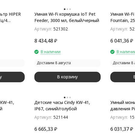
ьтр HIPER
Умная Wi-Fi кормушка IoT Pet
Умная Wi-Fi
Гц/4
Feeder, 3000 мл, белый/черный
Fountain, 2
Артикул:
521302
Артикул:
52
oT PS43
8 434,48
₽
6 041,36
₽
В наличии
В наличи
Доставим 8 августа
Доставим 8 
у
В корзину
 KW-41,
Детские часы Cindy KW-41,
Умный мони
ый
IP67, синий/голубой
давления Pi
Артикул:
521144
Артикул:
15
6 665,33
₽
6 031,37
₽