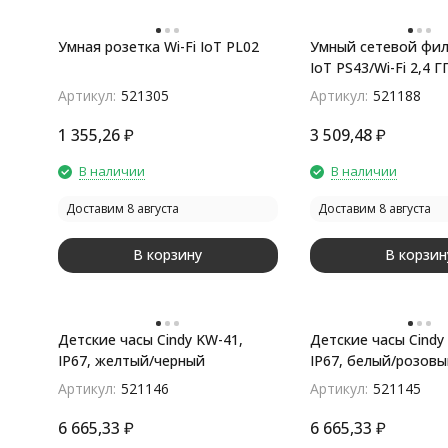
Умная розетка Wi-Fi IoT PL02
Умный сетевой фил
IoT PS43/Wi-Fi 2,4 Г
покупателей
розетки и 3 USB
Артикул:
521305
Артикул:
521188
порта/2500Вт/10А I
1 355,26
₽
3 509,48
₽
В наличии
В наличии
Доставим 8 августа
Доставим 8 августа
В корзину
В корзин
Детские часы Cindy KW-41,
Детские часы Cindy
IP67, желтый/черный
IP67, белый/розов
Артикул:
521146
Артикул:
521145
6 665,33
₽
6 665,33
₽