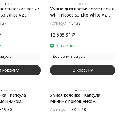
ностические весы с
Умные диагностические весы с
 S3 White V2
Wi-Fi Picooc S3 Lite White V2
7346), белый
(6924917717353), белый
137
Артикул:
15138
₽
12 563,31
₽
и
В наличии
августа
Доставим 8 августа
В корзину
В корзину
нка «Капсула
Умная колонка «Капсула
омощником
Мини» с помощником
темно-серая
«Маруся», светло-серая
319.30
Артикул:
13319.10