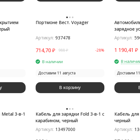
окрытием
Портмоне Вест. Voyager
Автомобил
серый
зарядное у
Вт, черный
Артикул:
937478
Артикул:
59
1 190,41
₽
714,70
₽
988
₽
-28%
В наличи
В наличии
Доставим 11 августа
Доставим 11
у
В корзину
 Metal 3-в-1
Кабель для зарядки Fold 3-в-1 с
Кабель для 
карабином, черный
черный
Артикул:
13497000
Артикул:
13