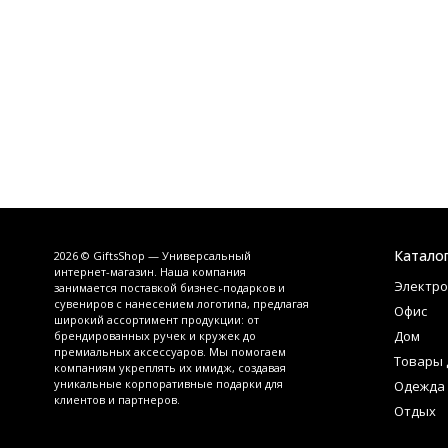
Катало
2026 © GiftsShop — Универсальный
интернет-магазин. Наша компания
Электро
занимается поставкой бизнес-подарков и
сувениров с нанесением логотипа, предлагая
Офис
широкий ассортимент продукции: от
Дом
брендированных ручек и кружек до
премиальных аксессуаров. Мы помогаем
Товары 
компаниям укреплять их имидж, создавая
уникальные корпоративные подарки для
Одежда
клиентов и партнеров.
Отдых