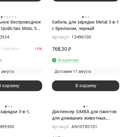
ьное беспроводное
Кабель для зарядки Metal 3-в-1
стройство Mobi, 5
с брелоком, черный
0934
Артикул:
13496100
768,30
₽
1 443,41
₽
-18%
и
В наличии
 августа
Доставим 11 августа
В корзину
В корзину
зарядки 3-в-1,
Диспенсер SIMBA для пакетов
для домашних животных,
белый
499300
Артикул:
AN1018S101