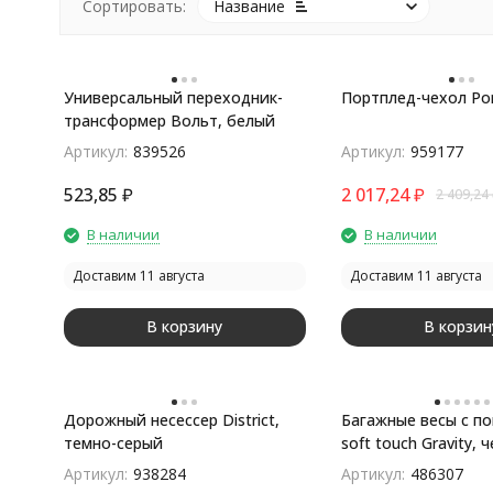
Сортировать:
Название
Универсальный переходник-
Портплед-чехол Por
трансформер Вольт, белый
покупателей
Артикул:
839526
Артикул:
959177
523,85
₽
2 017,24
₽
2 409,24
В наличии
В наличии
Доставим 11 августа
Доставим 11 августа
В корзину
В корзин
Дорожный несессер District,
Багажные весы с п
темно-серый
soft touch Gravity, 
Артикул:
938284
Артикул:
486307