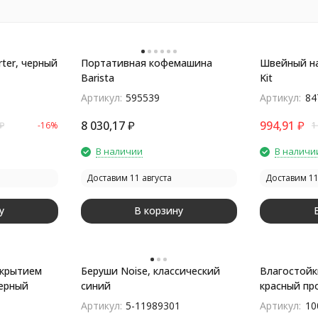
ter, черный
Портативная кофемашина
Швейный на
Barista
Kit
Артикул:
595539
Артикул:
84
8 030,17
₽
994,91
₽
₽
-16%
1
В наличии
В наличи
Доставим 11 августа
Доставим 11
у
В корзину
окрытием
Беруши Noise, классический
Влагостойк
черный
синий
красный пр
Артикул:
5-11989301
Артикул:
10