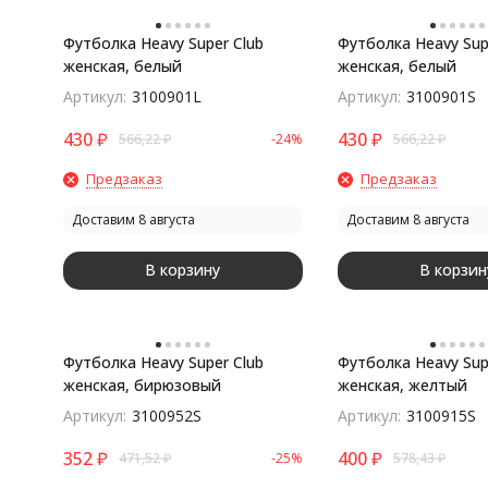
Футболка Heavy Super Club
Футболка Heavy Sup
женская, белый
женская, белый
Артикул:
3100901L
Артикул:
3100901S
покупателей
430
₽
430
₽
566,22
₽
-24%
566,22
₽
Предзаказ
Предзаказ
Доставим 8 августа
Доставим 8 августа
В корзину
В корзин
Футболка Heavy Super Club
Футболка Heavy Sup
женская, бирюзовый
женская, желтый
Артикул:
3100952S
Артикул:
3100915S
352
₽
400
₽
471,52
₽
-25%
578,43
₽