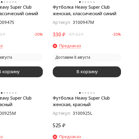
avy Super Club
Футболка Heavy Super Club
лассический синий
женская, классический синий
00947S
Артикул:
3100947M
330
₽
52
₽
-30%
471,52
₽
-30%
аз
Предзаказ
августа
Доставим 8 августа
В корзину
В корзину
avy Super Club
Футболка Heavy Super Club
расный
женская, красный
00925M
Артикул:
3100925L
525
₽
аз
Предзаказ