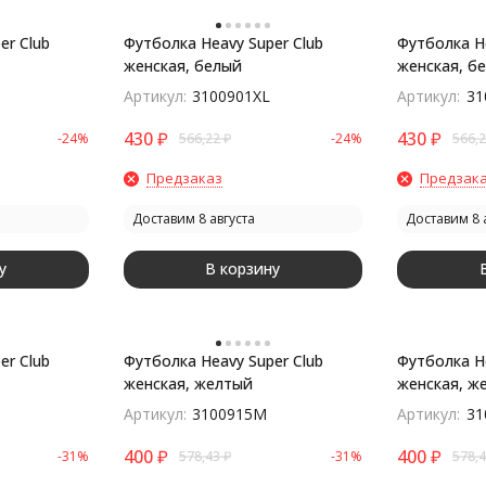
er Club
Футболка Heavy Super Club
Футболка He
женская, белый
женская, б
Артикул:
3100901XL
Артикул:
31
430
₽
430
₽
-24%
566,22
₽
-24%
566,
Предзаказ
Предзак
Доставим 8 августа
Доставим 8 
у
В корзину
er Club
Футболка Heavy Super Club
Футболка He
женская, желтый
женская, ж
Артикул:
3100915M
Артикул:
31
400
₽
400
₽
-31%
578,43
₽
-31%
578,