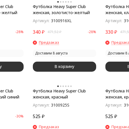
er Club
Футболка Heavy Super Club
Футболка He
о-желтый
женская, золотисто-желтый
женская, к
Артикул:
3100916XL
Артикул:
31
340
₽
330
₽
-28%
471,52
₽
-28%
471,
Предзаказ
Предзак
Доставим 8 августа
Доставим 8 
у
В корзину
er Club
Футболка Heavy Super Club
Футболка He
кий синий
женская, красный
женская, к
Артикул:
3100925S
Артикул:
31
525
₽
525
₽
-30%
Предзаказ
Предзак