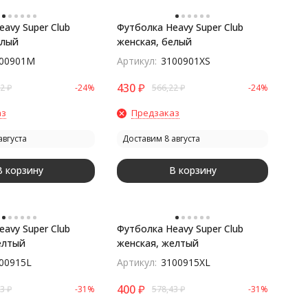
avy Super Club
Футболка Heavy Super Club
елый
женская, белый
00901M
Артикул:
3100901XS
430
₽
22
₽
-24%
566,22
₽
-24%
аз
Предзаказ
августа
Доставим 8 августа
В корзину
В корзину
avy Super Club
Футболка Heavy Super Club
елтый
женская, желтый
00915L
Артикул:
3100915XL
400
₽
43
₽
-31%
578,43
₽
-31%