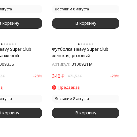
августа
Доставим 8 августа
В корзину
В корзину
avy Super Club
Футболка Heavy Super Club
ранжевый
женская, розовый
00933S
Артикул:
3100921M
340
₽
52
₽
-28%
471,52
₽
-28%
аз
Предзаказ
августа
Доставим 8 августа
В корзину
В корзину