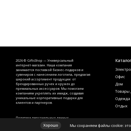
Катало
2026 © GiftsShop — Универсальный
интернет-магазин. Наша компания
Электро
занимается поставкой бизнес-подарков и
сувениров с нанесением логотипа, предлагая
Офис
широкий ассортимент продукции: от
Дом
брендированных ручек и кружек до
премиальных аксессуаров. Мы помогаем
Товары 
компаниям укреплять их имидж, создавая
уникальные корпоративные подарки для
Одежда
клиентов и партнеров.
Отдых
Политика персональных данных
Хорошо
Мы сохраняем файлы cookie: это