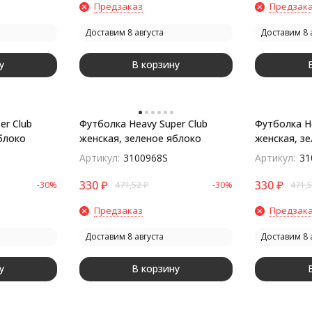
Предзаказ
Предзак
Доставим 8 августа
Доставим 8 
у
В корзину
er Club
Футболка Heavy Super Club
Футболка He
блоко
женская, зеленое яблоко
женская, з
Артикул:
3100968S
Артикул:
31
330
₽
330
₽
-30%
471,52
₽
-30%
471,
Предзаказ
Предзак
Доставим 8 августа
Доставим 8 
у
В корзину