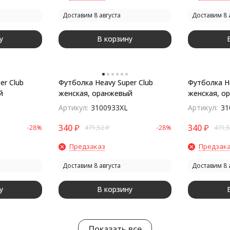
Доставим 8 августа
Доставим 8 
у
В корзину
er Club
Футболка Heavy Super Club
Футболка He
й
женская, оранжевый
женская, о
Артикул:
3100933XL
Артикул:
31
340
₽
340
₽
-28%
471,52
₽
-28%
471,
Предзаказ
Предзак
Доставим 8 августа
Доставим 8 
у
В корзину
Показать все