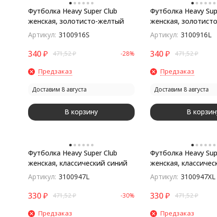
Футболка Heavy Super Club
Футболка Heavy Sup
женская, золотисто-желтый
женская, золотист
Артикул:
3100916S
Артикул:
3100916L
340
₽
340
₽
471,52
₽
-28%
471,52
₽
Предзаказ
Предзаказ
Доставим 8 августа
Доставим 8 августа
В корзину
В корзин
Футболка Heavy Super Club
Футболка Heavy Sup
женская, классический синий
женская, классичес
Артикул:
3100947L
Артикул:
3100947XL
330
₽
330
₽
471,52
₽
-30%
471,52
₽
Предзаказ
Предзаказ