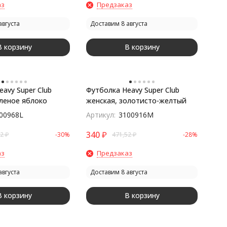
аз
Предзаказ
августа
Доставим 8 августа
В корзину
В корзину
avy Super Club
Футболка Heavy Super Club
еленое яблоко
женская, золотисто-желтый
00968L
Артикул:
3100916M
340
₽
52
₽
-30%
471,52
₽
-28%
аз
Предзаказ
августа
Доставим 8 августа
В корзину
В корзину