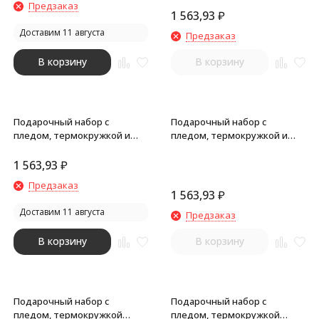
Предзаказ
1 563,93
₽
Доставим 11 августа
Предзаказ
В корзину
В корзину
Подарочный набор с
Подарочный набор с
пледом, термокружкой и
пледом, термокружкой и
миндалем в шоколадной
миндалем в шоколадной
глазури Tasty hygge, желтый
глазури Tasty hygge, красный
1 563,93
₽
Предзаказ
1 563,93
₽
Доставим 11 августа
Предзаказ
В корзину
В корзину
Подарочный набор с
Подарочный набор с
пледом, термокружкой
пледом, термокружкой