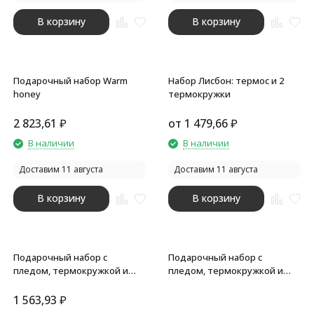
В корзину
В корзину
Подарочный набор Warm
Набор Лисбон: термос и 2
honey
термокружки
2 823,61
₽
от
1 479,66
₽
В наличии
В наличии
Доставим 11 августа
Доставим 11 августа
В корзину
В корзину
Подарочный набор с
Подарочный набор с
пледом, термокружкой и
пледом, термокружкой и
миндалем в шоколадной
миндалем в шоколадной
глазури Tasty hygge, черный
глазури Tasty hygge, белый
1 563,93
₽