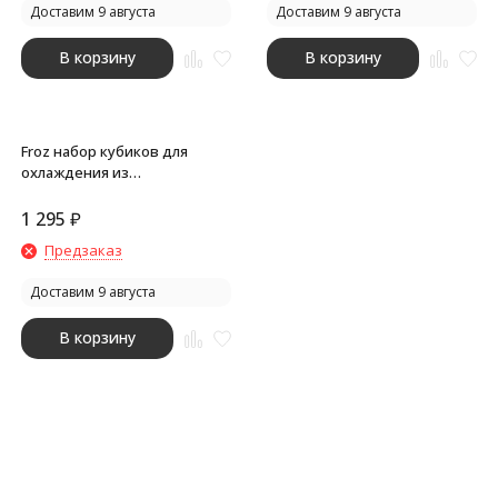
Доставим 9 августа
Доставим 9 августа
В корзину
В корзину
Froz набор кубиков для
охлаждения из
нержавеющей стали -
сплошной черный /
1 295
₽
Серебряный
Предзаказ
Доставим 9 августа
В корзину