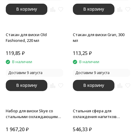
В корзину
В корзину
Стакан для виски Old
Стакан для виски Gran, 300
Fashioned, 220 мл
мл
119,85
₽
113,25
₽
В наличии
В наличии
Доставим 9 августа
Доставим 9 августа
В корзину
В корзину
Набор для виски Skye со
Стальная сфера для
стальными охлаждающими
охлаждения напитков
камнями, щипцами,
ChillSphere
мешочком в коробке,
1 967,20
₽
546,33
₽
кашированной картоном