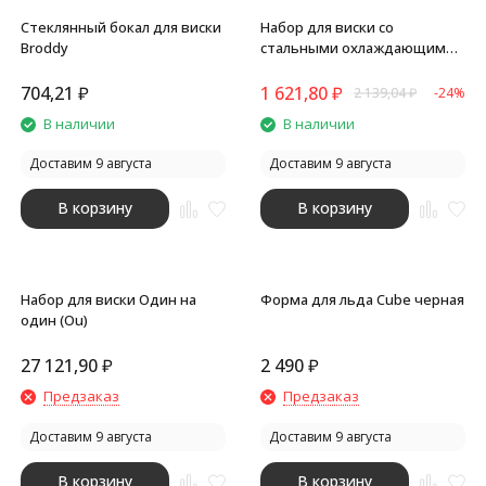
Стеклянный бокал для виски
Набор для виски со
Broddy
стальными охлаждающими
камнями, щипцами,
мешочком в коробке,
704,21
₽
1 621,80
₽
2 139,04
₽
-24%
кашированной картоном.
В наличии
В наличии
Доставим 9 августа
Доставим 9 августа
В корзину
В корзину
Набор для виски Один на
Форма для льда Cube черная
один (Ou)
27 121,90
₽
2 490
₽
Предзаказ
Предзаказ
Доставим 9 августа
Доставим 9 августа
В корзину
В корзину