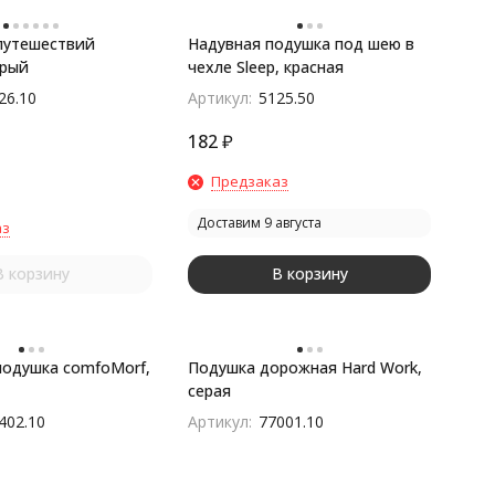
путешествий
Надувная подушка под шею в
ерый
чехле Sleep, красная
26.10
Артикул:
5125.50
182
₽
Предзаказ
Доставим 9 августа
аз
В корзину
В корзину
одушка comfoMorf,
Подушка дорожная Hard Work,
серая
402.10
Артикул:
77001.10