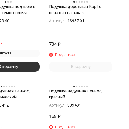
одушка под шею в
Подушка дорожная Kopf с
, темно-синяя
печатью на заказ
25.40
Артикул:
18987.01
аз
734
₽
августа
Предзаказ
В корзину
В корзину
дувная Сеньос,
Подушка надувная Сеньос,
сический
красный
9412
Артикул:
839401
165
₽
аз
Предзаказ