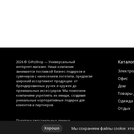
Катало
2026 © GiftsShop — Универсальный
интернет-магазин. Наша компания
Электро
занимается поставкой бизнес-подарков и
сувениров с нанесением логотипа, предлагая
Офис
широкий ассортимент продукции: от
Дом
брендированных ручек и кружек до
премиальных аксессуаров. Мы помогаем
Товары 
компаниям укреплять их имидж, создавая
уникальные корпоративные подарки для
Одежда
клиентов и партнеров.
Отдых
Политика персональных данных
Хорошо
Мы сохраняем файлы cookie: это