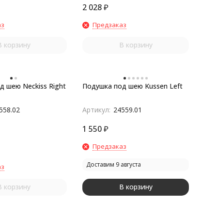
2 028
₽
аз
Предзаказ
В корзину
В корзину
д шею Neckiss Right
Подушка под шею Kussen Left
558.02
Артикул:
24559.01
1 550
₽
Предзаказ
Доставим 9 августа
аз
В корзину
В корзину