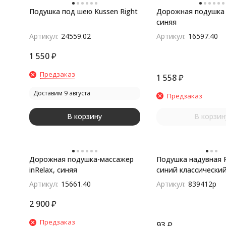
Подушка под шею Kussen Right
Дорожная подушка P
синяя
Артикул:
24559.02
Артикул:
16597.40
1 550
₽
Предзаказ
1 558
₽
Доставим 9 августа
Предзаказ
В корзину
В корзин
Дорожная подушка-массажер
Подушка надувная Р
inRelax, синяя
синий классически
Артикул:
15661.40
Артикул:
839412p
2 900
₽
Предзаказ
93
₽