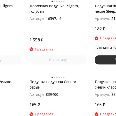
iligrim,
Дорожная подушка Piligrim,
Надувная п
голубая
чехле Sleep
Артикул:
16597.14
Артикул:
51
182
₽
Предзак
1 558
₽
Доставим 9 
Предзаказ
у
В корзину
елакс,
Подушка надувная Сеньос,
Подушка на
й
серый
синий клас
Артикул:
839400
Артикул:
83
165
₽
165
₽
Предзаказ
Предзак