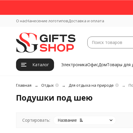
О нас
Нанесение логотипов
Доставка и оплата
Каталог
Электроника
Офис
Дом
Товары для 
Главная
Отдых
Для отдыха на природе
П
Подушки под шею
Сортировать:
Название