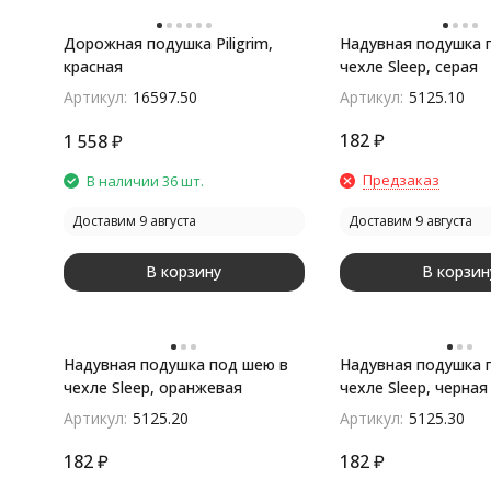
Дорожная подушка Piligrim,
Надувная подушка 
красная
чехле Sleep, серая
покупателей
Артикул:
16597.50
Артикул:
5125.10
182
₽
1 558
₽
Предзаказ
В наличии 36 шт.
Доставим 9 августа
Доставим 9 августа
В корзину
В корзин
Надувная подушка под шею в
Надувная подушка 
чехле Sleep, оранжевая
чехле Sleep, черная
Артикул:
5125.20
Артикул:
5125.30
182
₽
182
₽