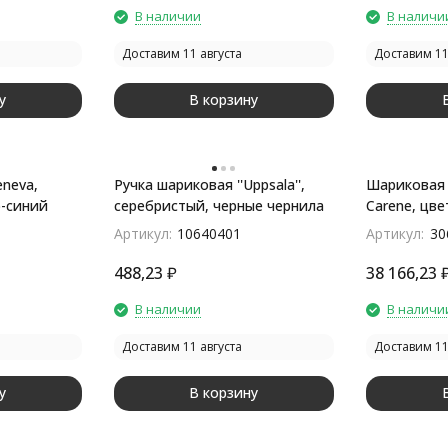
В наличии
В наличи
Доставим 11 августа
Доставим 11
у
В корзину
neva,
Ручка шариковая ''Uppsala'',
Шариковая 
-синий
серебристый, черные чернила
Carene, цвет
стержень: 
Артикул:
10640401
Артикул:
30
488,23
₽
38 166,23
В наличии
В наличи
Доставим 11 августа
Доставим 11
у
В корзину