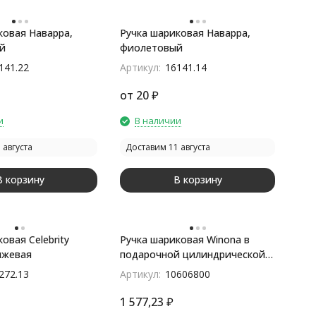
ковая Наварра,
Ручка шариковая Наварра,
й
фиолетовый
141.22
Артикул:
16141.14
от
20
₽
и
В наличии
 августа
Доставим 11 августа
В корзину
В корзину
овая Celebrity
Ручка шариковая Winona в
нжевая
подарочной цилиндрической
коробке, черные чернила
272.13
Артикул:
10606800
1 577,23
₽