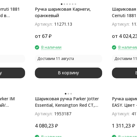
ruti 1881
Ручка шариковая Карнеги,
Шариковая 
d в
оранжевый
Cerruti 1881
Артикул:
11271.13
Артикул:
11
от
67
₽
от
4 024,2
В наличии
В наличи
Доставим 11 августа
Доставим 11
у
В корзину
rker IM
Шариковая ручка Parker Jotter
Ручка шарик
ый/
Essential, Kensington Red CT,
EASY. Цвет 
стержень: M, цвет чернил : blue
Е-2
Артикул:
1953187
Артикул:
41
или blac
4 080,23
₽
1 311,23
₽
В наличии
В наличи