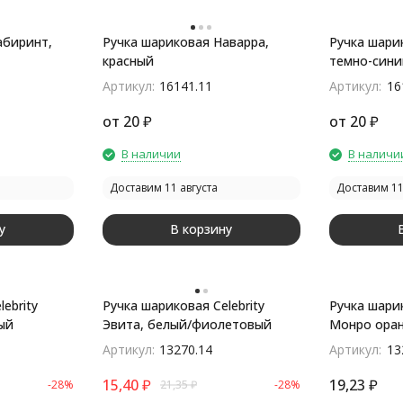
абиринт,
Ручка шариковая Наварра,
Ручка шари
красный
темно-сини
Артикул:
16141.11
Артикул:
16
от
20
₽
от
20
₽
В наличии
В наличи
Доставим 11 августа
Доставим 11
у
В корзину
ebrity
Ручка шариковая Celebrity
Ручка шарик
ый
Эвита, белый/фиолетовый
Монро ора
Артикул:
13270.14
Артикул:
13
15,40
₽
19,23
₽
-28%
21,35
₽
-28%