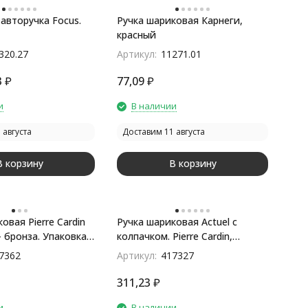
авторучка Focus.
Ручка шариковая Карнеги,
красный
320.27
Артикул:
11271.01
3
₽
77,09
₽
и
В наличии
 августа
Доставим 11 августа
В корзину
В корзину
овая Pierre Cardin
Ручка шариковая Actuel с
- бронза. Упаковка
колпачком. Pierre Cardin,
голубой
7362
Артикул:
417327
311,23
₽
и
В наличии