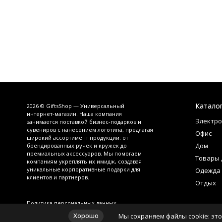
Катало
2026 © GiftsShop — Универсальный
интернет-магазин. Наша компания
Электро
занимается поставкой бизнес-подарков и
сувениров с нанесением логотипа, предлагая
Офис
широкий ассортимент продукции: от
Дом
брендированных ручек и кружек до
премиальных аксессуаров. Мы помогаем
Товары 
компаниям укреплять их имидж, создавая
уникальные корпоративные подарки для
Одежда
клиентов и партнеров.
Отдых
Политика персональных данных
Хорошо
Мы сохраняем файлы cookie: это