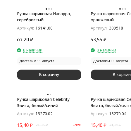
Ручка шариковая Наварра,
Ручка шариковая Л
серебристый
оранжевый
покупателей
Артикул:
16141.00
Артикул:
309518
от
20
₽
53,55
₽
В наличии
В наличии
Доставим 11 августа
Доставим 11 августа
В корзину
В корзин
Ручка шариковая Celebrity
Ручка шариковая Cel
Эвита, белый/синий
Эвита, белый/желт
Артикул:
13270.02
Артикул:
13270.04
15,40
₽
15,40
₽
21,35
₽
-28%
21,35
₽