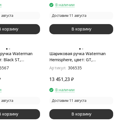
и
В наличии
 августа
Доставим 11 августа
В корзину
В корзину
ручка Waterman
Шариковая ручка Waterman
: Black ST,
Hemisphere, цвет: GT,
Mblu
стержень: Mblue
6567
Артикул:
306535
₽
13 451,23
₽
и
В наличии
 августа
Доставим 11 августа
В корзину
В корзину