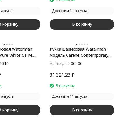
 августа
Доставим 11 августа
В корзину
В корзину
ковая Waterman
Ручка шариковая Waterman
 Pure White CT M,
модель Carene Contemporary
ебристый
White ST
6316
Артикул:
306306
₽
31 321,23
₽
и
В наличии
 августа
Доставим 11 августа
В корзину
В корзину