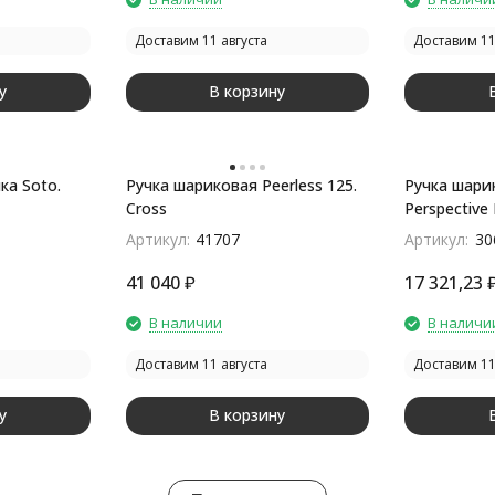
Доставим 11 августа
Доставим 11
у
В корзину
ка Soto.
Ручка шариковая Peerless 125.
Ручка шари
Cross
Perspective
белый/сер
Артикул:
41707
Артикул:
30
41 040
₽
17 321,23
В наличии
В наличи
Доставим 11 августа
Доставим 11
у
В корзину