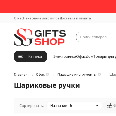
О нас
Нанесение логотипов
Доставка и оплата
Каталог
Электроника
Офис
Дом
Товары для 
Главная
Офис
Пишущие инструменты
Шар
Шариковые ручки
Название
Ф
Сортировать: