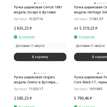
Ручка шариковая Cerruti 1881
Ручка шариковая Cer
модель Escape в футляре
модель Heritage Gol
футляре
Артикул:
31327.10
Артикул:
11361.07
2 635,23
₽
от
5 219,23
₽
В наличии
В наличии
Доставим 11 августа
Доставим 11 августа
В корзину
В корзин
Ручка шариковая Ungaro
Ручка шариковая Pa
модель Ovieto в футляре,
Core Black CT, черн
черный/серебристый
серебристый
Артикул:
11325.17
Артикул:
1931665
2 585,23
₽
5 790,46
₽
В наличии
В наличии