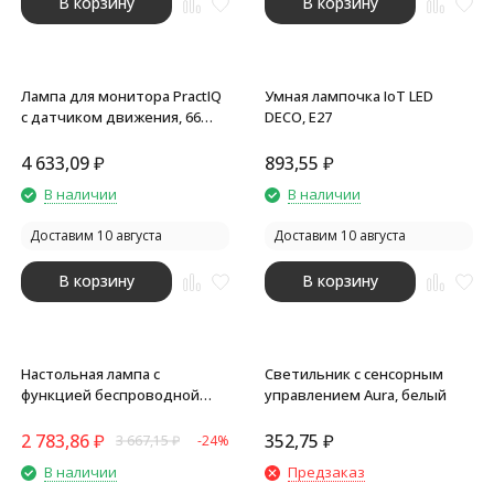
В корзину
В корзину
Лампа для монитора PractIQ
Умная лампочка IoT LED
с датчиком движения, 66
DECO, E27
LED, диммер, черный
4 633,09
₽
893,55
₽
В наличии
В наличии
Доставим 10 августа
Доставим 10 августа
В корзину
В корзину
Настольная лампа с
Светильник с сенсорным
функцией беспроводной
управлением Aura, белый
зарядки Starline, белый (P)
2 783,86
₽
352,75
₽
3 667,15
₽
-24%
В наличии
Предзаказ