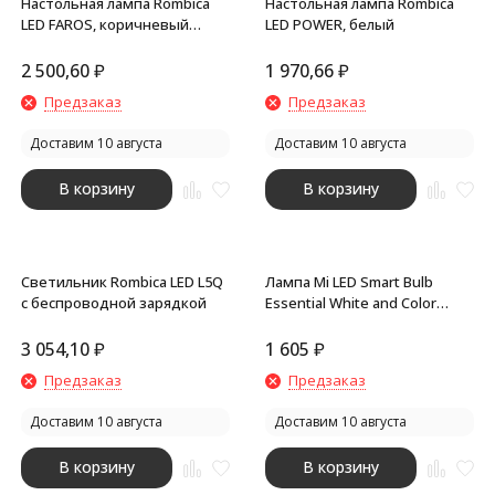
Настольная лампа Rombica
Настольная лампа Rombica
LED FAROS, коричневый
LED POWER, белый
(круглое основание)
2 500,60
₽
1 970,66
₽
Предзаказ
Предзаказ
Доставим 10 августа
Доставим 10 августа
В корзину
В корзину
Светильник Rombica LED L5Q
Лампа Mi LED Smart Bulb
с беспроводной зарядкой
Essential White and Color
MJDPL01YL (GPX4021GL)
3 054,10
₽
1 605
₽
Предзаказ
Предзаказ
Доставим 10 августа
Доставим 10 августа
В корзину
В корзину