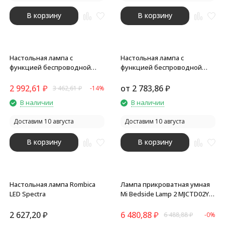
В корзину
В корзину
Настольная лампа с
Настольная лампа с
функцией беспроводной
функцией беспроводной
зарядки Starline, белый
зарядки Starline, черный
2 992,61
₽
от
2 783,86
₽
3 462,61
₽
-14%
В наличии
В наличии
Доставим 10 августа
Доставим 10 августа
В корзину
В корзину
Настольная лампа Rombica
Лампа прикроватная умная
LED Spectra
Mi Bedside Lamp 2 MJCTD02YL
(MUE4093GL)
2 627,20
₽
6 480,88
₽
6 488,88
₽
-0%