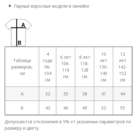
Парные взрослые модели в линейке
4
10
12
6 лет
8 лет
Таблица
года
лет
лет
106-
118-
размеров,
96-
130-
142-
116
128
см
104
140
152
см
см
см
см
см
A
32
35
38
41
44
B
43
46
49
52
55
Допускаются отклонения в 5% от указанных параметров по
размеру и цвету.