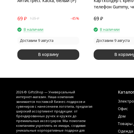
Антистресс Каска, белый (Р)
Картхолдер с креп
телефон Gummy, ч
69
₽
69
₽
125
₽
-45%
В наличии
В наличии
Доставим 9 августа
Доставим 9 августа
В корзину
В корзин
Катало
2026 © GiftsShop — Универсальный
интернет-магазин. Наша компания
Электро
занимается поставкой бизнес-подарков и
сувениров с нанесением логотипа, предлагая
Офис
широкий ассортимент продукции: от
Дом
брендированных ручек и кружек до
премиальных аксессуаров. Мы помогаем
Товары 
компаниям укреплять их имидж, создавая
уникальные корпоративные подарки для
Одежда