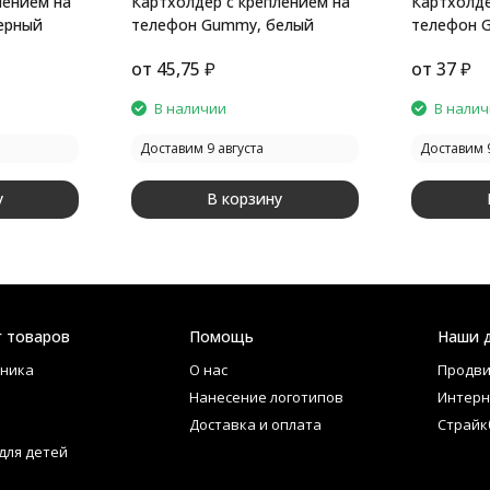
лением на
Картхолдер с креплением на
Картхолде
ерный
телефон Gummy, белый
телефон 
от
45,75
₽
от
37
₽
В наличии
В нали
Доставим 9 августа
Доставим 9
у
В корзину
г товаров
Помощь
Наши 
ника
О нас
Продви
Нанесение логотипов
Интерн
Доставка и оплата
Страйк
для детей