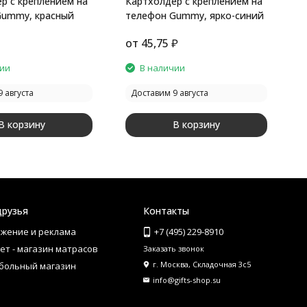
р с креплением на
Картхолдер с креплением на
Б
Gummy, красный
телефон Gummy, ярко-синий
с
6
от
45,75
₽
чии
В наличии
 августа
Доставим 9 августа
В корзину
В корзину
друзья
Контакты
жение и реклама
+7 (495) 229-8910
ет - магазин матрасов
Заказать звонок
г. Москва, Складочная 3с5
больный магазин
info@gifts-shop.su