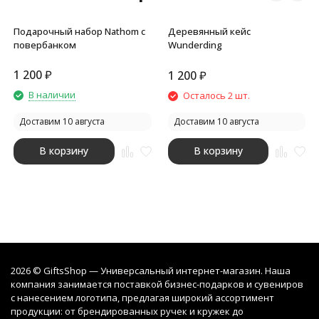
Подарочный набор Nathom с
Деревянный кейс
повербанком
Wunderding
1 200
₽
1 200
₽
В наличии
Осталось 2 шт.
Доставим 10 августа
Доставим 10 августа
В корзину
В корзину
2026 © GiftsShop — Универсальный интернет-магазин. Наша
компания занимается поставкой бизнес-подарков и сувениров
с нанесением логотипа, предлагая широкий ассортимент
продукции: от брендированных ручек и кружек до