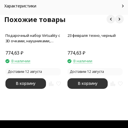
Характеристики
Похожие товары
Подарочный набор Virtuality с
23 февраля техно, черный
3D очками, наушниками,
зарядным устройством и
сумкой, белый
774,63
₽
774,63
₽
В наличии
В наличии
Доставим 12 августа
Доставим 12 августа
В корзину
В корзину