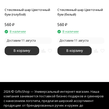
Стеклянный шар Цветочный
Стеклянный шар Цветочный
бум (голубой)
бум (белый)
560
₽
560
₽
В наличии
В наличии
Доставим 11 августа
Доставим 11 августа
В корзину
В корзину
2026 © GiftsShop — Универсальный интернет-магазин. Наша
компания занимается поставкой бизнес-подарков и сувениров
с нанесением логотипа, предлагая широкий ассортимент
продукции: от брендированных ручек и кружек до