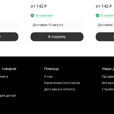
ная (6
многофункциональная (6
многофунк
от
142
₽
от
142
₽
еребристый
функций) Multy, синий
функций) 
В наличии
В нали
Доставим 10 августа
Доставим 1
у
В корзину
г товаров
Помощь
Наши 
ника
О нас
Продви
Нанесение логотипов
Интерн
Доставка и оплата
Страйк
для детей