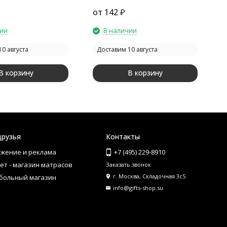
циональная (6
многофункциональная (6
м
от
142
₽
Multy, красный
функций) Multy, желтый
ф
чии
В наличии
0 августа
Доставим 10 августа
В корзину
В корзину
друзья
Контакты
жение и реклама
+7 (495) 229-8910
ет - магазин матрасов
Заказать звонок
г. Москва, Складочная 3с5
больный магазин
info@gifts-shop.su