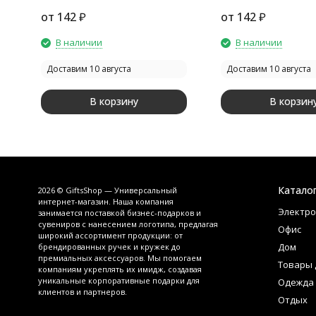
многофункциональная (6
многофункциональ
от
142
₽
от
142
₽
функций) Multy, черный
функций) Multy, с
В наличии
В наличии
Доставим 10 августа
Доставим 10 августа
В корзину
В корзин
Катало
2026 © GiftsShop — Универсальный
интернет-магазин. Наша компания
Электро
занимается поставкой бизнес-подарков и
сувениров с нанесением логотипа, предлагая
Офис
широкий ассортимент продукции: от
Дом
брендированных ручек и кружек до
премиальных аксессуаров. Мы помогаем
Товары 
компаниям укреплять их имидж, создавая
уникальные корпоративные подарки для
Одежда
клиентов и партнеров.
Отдых