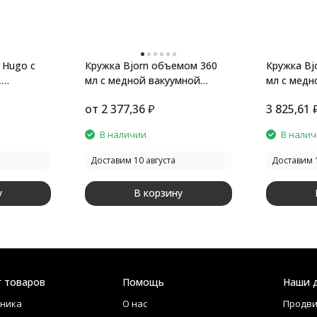
 Hugo с
Кружка Bjorn объемом 360
Кружка Bj
,
мл с медной вакуумной
мл с медн
изоляцией, белый
изоляцией
от
2 377,36
₽
3 825,61
В наличии
В нали
Доставим 10 августа
Доставим 1
у
В корзину
г товаров
Помощь
Наши 
ника
О нас
Продви