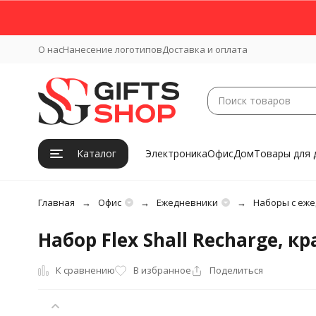
О нас
Нанесение логотипов
Доставка и оплата
Каталог
Электроника
Офис
Дом
Товары для 
Главная
Офис
Ежедневники
Наборы с еж
Набор Flex Shall Recharge, к
К сравнению
В избранное
Поделиться