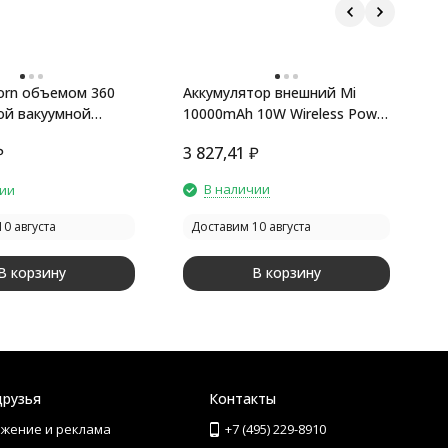
orn объемом 360
Аккумулятор внешний Mi
П
ой вакуумной
10000mAh 10W Wireless Power
з
, темно-синий
Bank
т
3 827,41
₽
₽
3
В наличии
чии
0 августа
Доставим 10 августа
В корзину
В корзину
друзья
Контакты
жение и реклама
+7 (495) 229-8910