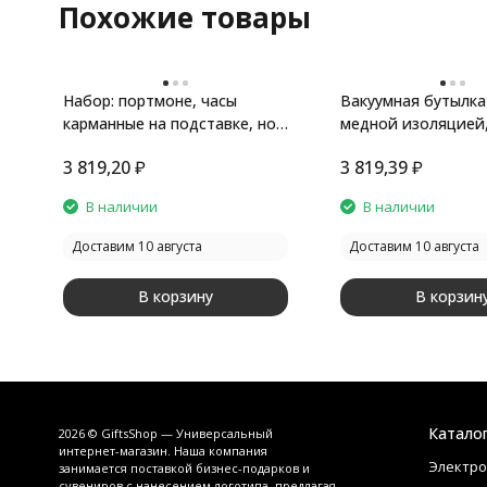
Похожие товары
Набор: портмоне, часы
Вакуумная бутылка
карманные на подставке, нож
медной изоляцией
для бумаг Фрегат
серебристый
3 819,20
₽
3 819,39
₽
В наличии
В наличии
Доставим 10 августа
Доставим 10 августа
В корзину
В корзин
Катало
2026 © GiftsShop — Универсальный
интернет-магазин. Наша компания
Электро
занимается поставкой бизнес-подарков и
сувениров с нанесением логотипа, предлагая