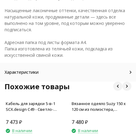
Насыщенные лаконичные оттенки, качественная отделка
натуральной кожи, продуманные детали — здесь все
выполнено на том уровне, под которым можно уверенно
подписаться.
Адресная папка под листы формата А4.
Папка изготовлена из телячьей кожи, подкладка из
искусственной свиной кожи.
Характеристики
Похожие товары
Кабель для зарядки 5-в-1
Вязанное одеяло Suzy 150 x
SCX.design C49 - Светло-
120 см из полиэстера,
коричневый с белой
бежевый
подсветкой
7 473
₽
7 480
₽
В наличии
В наличии