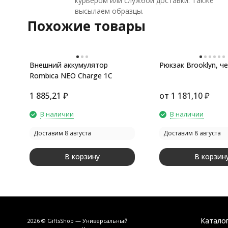
курьером или службой доставки. Также
высылаем образцы.
Похожие товары
Внешний аккумулятор
Рюкзак Brooklyn, ч
Rombica NEO Charge 1C
1 885,21
₽
от
1 181,10
₽
В наличии
В наличии
Доставим 8 августа
Доставим 8 августа
В корзину
В корзин
Катало
2026 © GiftsShop — Универсальный