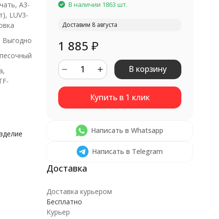
ать, A3-
В наличии 1863 шт.
), LUV3-
овка
Доставим 8 августа
, Выгодно
1 885
₽
 песочный
В корзину
а,
TF-
Написать в Whatsapp
изделие
Написать в Telegram
Доставка курьером
Бесплатно
Курьер