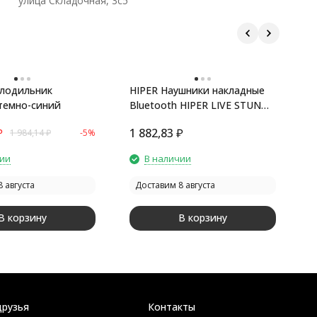
улица Складочная, 3с5
олодильник
HIPER Наушники накладные
Р
 темно-синий
Bluetooth HIPER LIVE STUN
н
HTW-QTX16
₽
1 882,83
₽
1
1 984,14
₽
-5%
чии
В наличии
 августа
Доставим 8 августа
В корзину
В корзину
друзья
Контакты