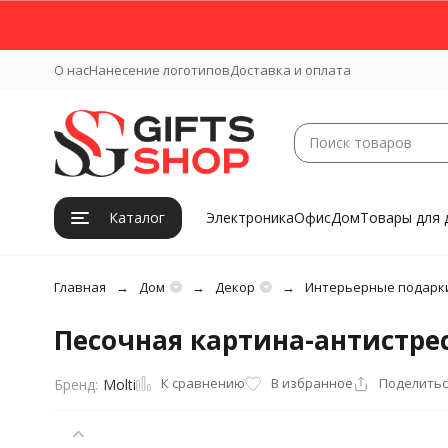
О нас
Нанесение логотипов
Доставка и оплата
Каталог
Электроника
Офис
Дом
Товары для 
Главная
Дом
Декор
Интерьерные подарк
Песочная картина-антистрес
К сравнению
В избранное
Поделитьс
Бренд:
Molti