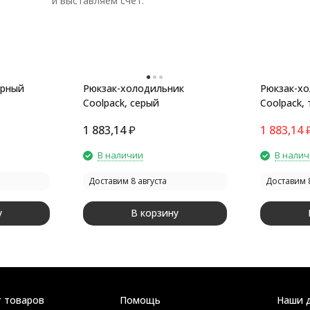
и выставляем счет.
ерный
Рюкзак-холодильник
Рюкзак-х
Coolpack, серый
Coolpack,
1 883,14
₽
1 883,14
В наличии
В нали
Доставим 8 августа
Доставим 8
у
В корзину
г товаров
Помощь
Наши 