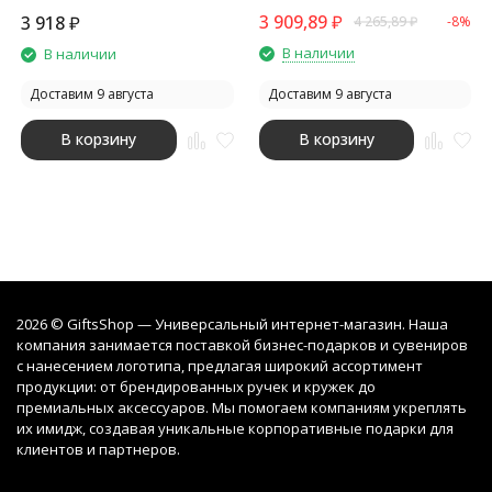
WS-302 (CNS-WCS302B),
3 909,89
₽
3 918
₽
4 265,89
₽
-8%
черный
В наличии
В наличии
Доставим 9 августа
Доставим 9 августа
В корзину
В корзину
2026 © GiftsShop — Универсальный интернет-магазин. Наша
компания занимается поставкой бизнес-подарков и сувениров
с нанесением логотипа, предлагая широкий ассортимент
продукции: от брендированных ручек и кружек до
премиальных аксессуаров. Мы помогаем компаниям укреплять
их имидж, создавая уникальные корпоративные подарки для
клиентов и партнеров.