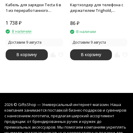
Кабель для зарядки Tecta 6 в
Картхолдер для телефона с
1 из переработанного
держателем Trighold,
пластика/бамбука с брелком,
бежевый
сплошной черный
1 738
₽
86
₽
В наличии
В наличии
Доставим 9 августа
Доставим 9 августа
В корзину
В корзину
2026 © GiftsShop — Универсальный интернет-магазин. Наша
компания занимается поставкой бизнес-подарков и сувениров
с нанесением логотипа, предлагая широкий ассортимент
продукции: от брендированных ручек и кружек до
премиальных аксессуаров. Мы помогаем компаниям укреплять
их имидж, создавая уникальные корпоративные подарки для