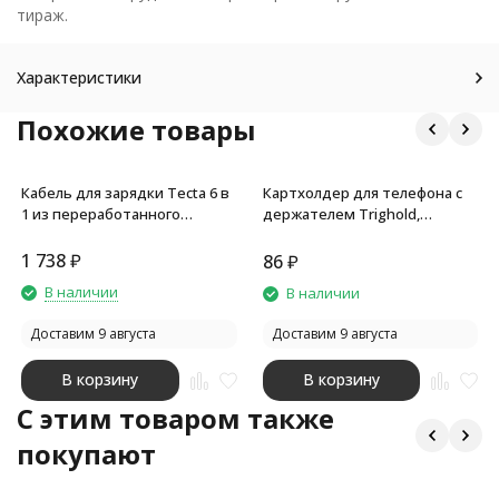
тираж.
Характеристики
Похожие товары
Кабель для зарядки Tecta 6 в
Картхолдер для телефона с
1 из переработанного
держателем Trighold,
пластика/бамбука с брелком,
бежевый
сплошной черный
1 738
₽
86
₽
В наличии
В наличии
Доставим 9 августа
Доставим 9 августа
В корзину
В корзину
C этим товаром также
покупают