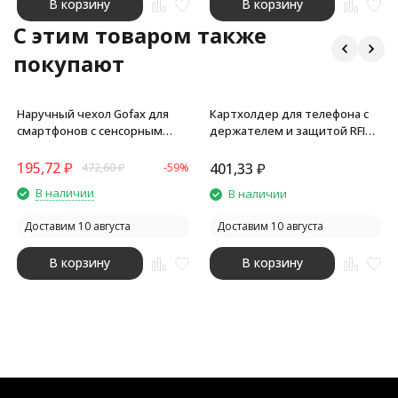
В корзину
В корзину
C этим товаром также
покупают
Наручный чехол Gofax для
Картхолдер для телефона с
смартфонов с сенсорным
держателем и защитой RFID
экраном, ярко-синий/черный
Lokky, черный
195,72
₽
401,33
₽
472,60
₽
-59%
В наличии
В наличии
Доставим 10 августа
Доставим 10 августа
В корзину
В корзину