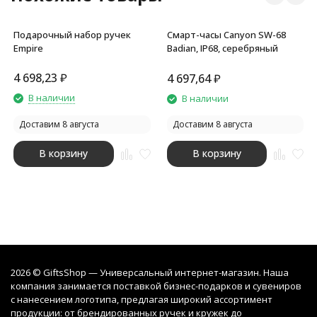
Подарочный набор ручек
Смарт-часы Canyon SW-68
Empire
Badian, IP68, серебряный
4 698,23
₽
4 697,64
₽
В наличии
В наличии
Доставим 8 августа
Доставим 8 августа
В корзину
В корзину
2026 © GiftsShop — Универсальный интернет-магазин. Наша
компания занимается поставкой бизнес-подарков и сувениров
с нанесением логотипа, предлагая широкий ассортимент
продукции: от брендированных ручек и кружек до