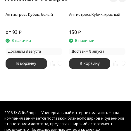
Антистресс Кубик, белый
Антистресс Кубик, красный
от
93
₽
150
₽
В наличии
В наличии
Доставим 8 августа
Доставим 8 августа
В корзину
В корзину
2026 © GiftsShop — Универсальный интернет-магазин. Наша
компания занимается поставкой бизнес-подарков и сувениров
с нанесением логотипа, предлагая широкий ассортимент
продукции: от брендированных ручек и кружек до