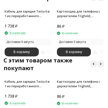
Кабель для зарядки Tecta 6 в
Картхолдер для телефона с
1 из переработанного
держателем Trighold,
пластика/бамбука с брелком,
бежевый
сплошной черный
1 738
₽
86
₽
В наличии
В наличии
Доставим 9 августа
Доставим 9 августа
В корзину
В корзину
C этим товаром также
покупают
Кабель для зарядки Tecta 6 в
Картхолдер для телефона с
1 из переработанного
держателем Trighold,
пластика/бамбука с брелком,
бежевый
сплошной черный
1 738
₽
86
₽
В наличии
В наличии