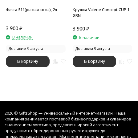
Фляга 511(рыжая кожа), 2л
Кружка Valerie Concept CUP 1
GRN
3 900
₽
3 900
₽
В наличии
В наличии
Доставим 9 августа
Доставим 9 августа
В корзину
В корзину
2026 © GiftsShop — Универсальный интернет-магазин. Наша
компания занимается поставкой бизнес-подарков и сувениров
с нанесением логотипа, предлагая широкий ассортимент
продукции: от брендированных ручек и кружек до
премиальных аксессуаров. Мы помогаем компаниям укреплять