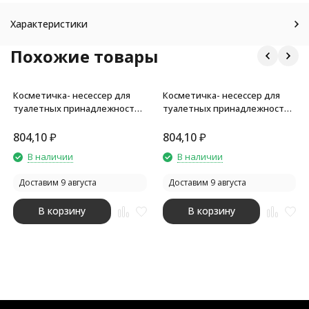
Характеристики
Похожие товары
Косметичка- несессер для
Косметичка- несессер для
туалетных принадлежностей
туалетных принадлежностей
Hoss, heather dark red
Hoss, heather medium grey
804,10
₽
804,10
₽
В наличии
В наличии
Доставим 9 августа
Доставим 9 августа
В корзину
В корзину