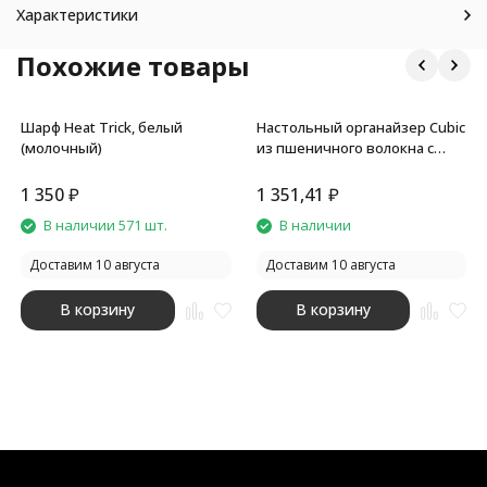
Характеристики
Похожие товары
Шарф Heat Trick, белый
Настольный органайзер Cubic
(молочный)
из пшеничного волокна с
функцией беспроводной
зарядки и выходами USB
1 350
₽
1 351,41
₽
В наличии 571 шт.
В наличии
Доставим 10 августа
Доставим 10 августа
В корзину
В корзину