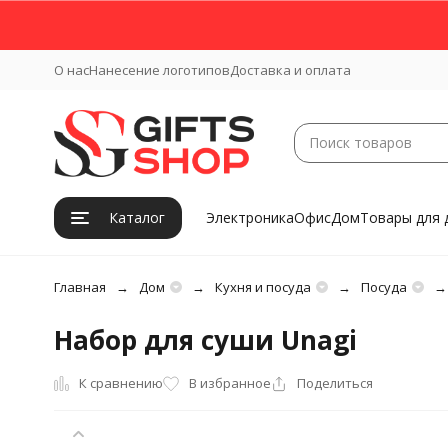
О нас
Нанесение логотипов
Доставка и оплата
Каталог
Электроника
Офис
Дом
Товары для 
Главная
Дом
Кухня и посуда
Посуда
Набор для суши Unagi
К сравнению
В избранное
Поделиться