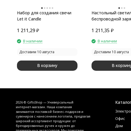
Набор для создания свечи
Настольный светил
Let it Candle
беспроводной зар
Flamp, белый
1 211,29
₽
1 211,35
₽
В наличии
В наличии
Доставим 10 августа
Доставим 10 августа
В корзину
В корзин
Катало
2026 © GiftsShop — Универсальный
интернет-магазин. Наша компания
Электро
занимается поставкой бизнес-подарков и
сувениров с нанесением логотипа, предлагая
Офис
широкий ассортимент продукции: от
Дом
брендированных ручек и кружек до
премиальных аксессуаров. Мы помогаем