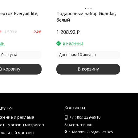
рток Everybit lite,
Подарочный набор Guardar,
П
белый
с
₽
1 208,92
₽
1
1 590
₽
-24%
чии
В наличии
0 августа
Доставим 10 августа
В корзину
В корзину
друзья
Контакты
жение и реклама
+7 (495) 229-8910
ет - магазин матрасов
Заказать звонок
г. Москва, Складочная 3с5
больный магазин