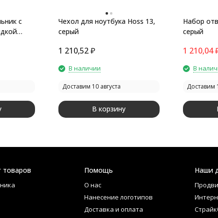
ьник с
Чехол для ноутбука Hoss 13,
Набор отве
ядкой
серый
серый
1 210,52
₽
1 210,04
В наличии
В нали
Доставим 10 августа
Доставим 1
у
В корзину
г товаров
Помощь
Наши 
ника
О нас
Продви
Нанесение логотипов
Интерн
Доставка и оплата
Страйк