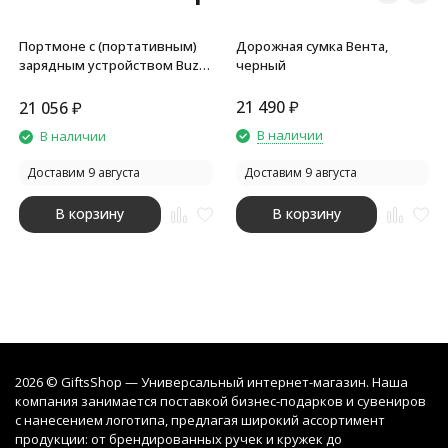
Портмоне с (портативным)
Дорожная сумка Вента,
зарядным устройством Buzz,
черный
8000 mAh. Cerruti 1881
21 490
₽
21 056
₽
В наличии
В наличии
Доставим 9 августа
Доставим 9 августа
В корзину
В корзину
2026 © GiftsShop — Универсальный интернет-магазин. Наша
компания занимается поставкой бизнес-подарков и сувениров
с нанесением логотипа, предлагая широкий ассортимент
продукции: от брендированных ручек и кружек до