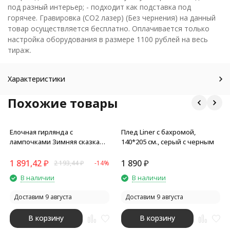
под разный интерьер; - подходит как подставка под
горячее. Гравировка (CO2 лазер) (Без чернения) на данный
товар осуществляется бесплатно. Оплачивается только
настройка оборудования в размере 1100 рублей на весь
тираж.
Характеристики
Похожие товары
Елочная гирлянда с
Плед Liner с бахромой,
лампочками Зимняя сказка
140*205 см., серый с черным
деревянная + деревянная
коробка с наполнителем-
1 891,42
₽
1 890
₽
2 193,44
₽
-14%
стружкой Ларь
В наличии
В наличии
Доставим 9 августа
Доставим 9 августа
В корзину
В корзину