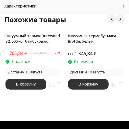
Характеристики
Похожие товары
Вакуумный термос Britewood
Вакуумная термобутылка
S2, 500 мл, бамбуковая
Brottle, белый
крышка, крафтовый тубус
1 705,84
₽
от
1 346,84
₽
1 741,84
₽
-2%
В наличии
В наличии
Доставим 10 августа
Доставим 10 августа
В корзину
В корзину