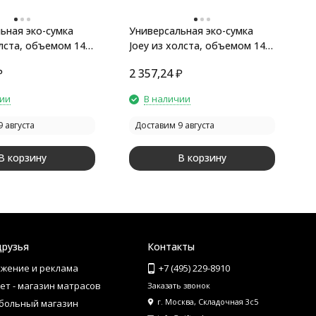
ьная эко-сумка
Универсальная эко-сумка
Т
олста, объемом 14
Joey из холста, объемом 14
л, сплошной черный
₽
2 357,24
₽
2
чии
В наличии
 августа
Доставим 9 августа
В корзину
В корзину
друзья
Контакты
жение и реклама
+7 (495) 229-8910
ет - магазин матрасов
Заказать звонок
г. Москва, Складочная 3с5
больный магазин