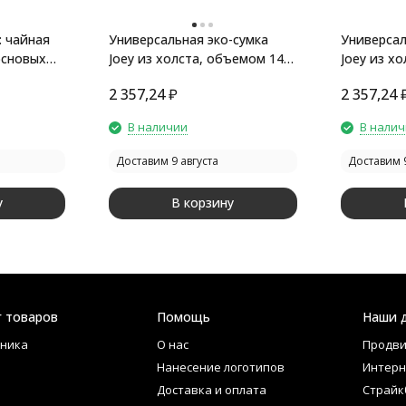
 чайная
Универсальная эко-сумка
Универсал
основых
Joey из холста, объемом 14
Joey из х
л, нэйви
л, серый
2 357,24
₽
2 357,24
В наличии
В нали
Доставим 9 августа
Доставим 9
у
В корзину
г товаров
Помощь
Наши 
ника
О нас
Продви
Нанесение логотипов
Интерн
Доставка и оплата
Страйк