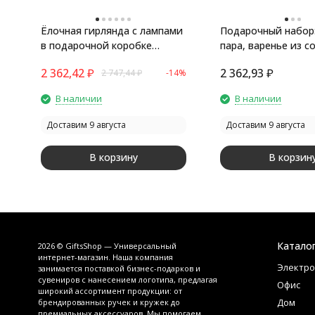
Ёлочная гирлянда с лампами
Подарочный набор:
в подарочной коробке
пара, варенье из с
Достопримечательности
шишек
2 362,42
₽
2 362,93
₽
2 747,44
₽
-14%
мира
В наличии
В наличии
Доставим 9 августа
Доставим 9 августа
В корзину
В корзин
Катало
2026 © GiftsShop — Универсальный
интернет-магазин. Наша компания
Электро
занимается поставкой бизнес-подарков и
сувениров с нанесением логотипа, предлагая
Офис
широкий ассортимент продукции: от
Дом
брендированных ручек и кружек до
премиальных аксессуаров. Мы помогаем