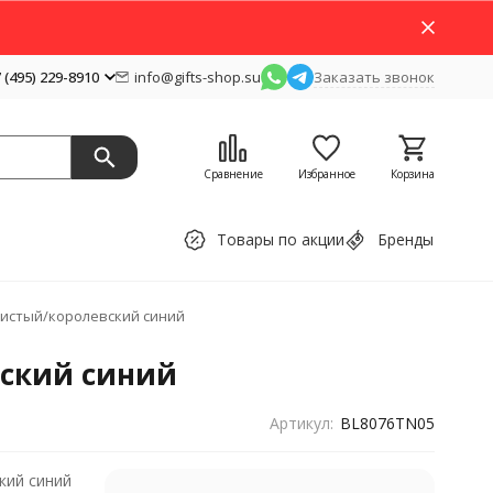
 (495) 229-8910
info@gifts-shop.su
Заказать звонок
Сравнение
Избранное
Корзина
Товары по акции
Бренды
ристый/королевский синий
вский синий
Артикул:
BL8076TN05
кий синий