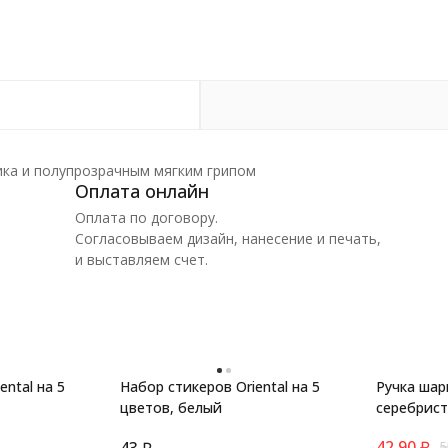
ика и полупрозрачным мягким грипом
Оплата онлайн
Оплата по договору.
Согласовываем дизайн, нанесение и печать,
и выставляем счет.
ental на 5
Набор стикеров Oriental на 5
Ручка шар
цветов, белый
серебрис
темно-си
42,90
₽
43
₽
5