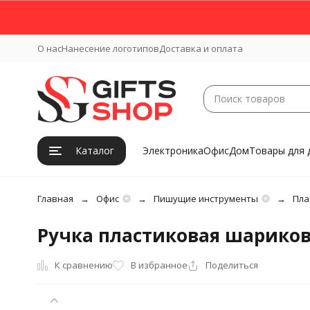
О нас
Нанесение логотипов
Доставка и оплата
Каталог
Электроника
Офис
Дом
Товары для 
Главная
Офис
Пишущие инструменты
Пла
Ручка пластиковая шариков
К сравнению
В избранное
Поделиться