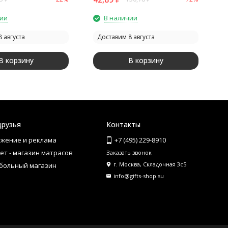
чии
В наличии
 августа
Доставим 8 августа
В корзину
В корзину
друзья
Контакты
жение и реклама
+7 (495) 229-8910
ет - магазин матрасов
Заказать звонок
г. Москва, Складочная 3с5
больный магазин
info@gifts-shop.su