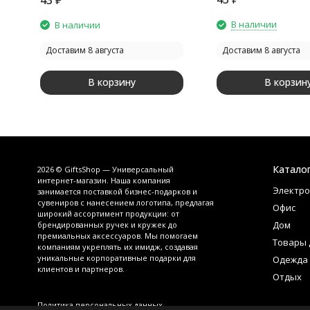
В наличии
В наличии
Доставим 8 августа
Доставим 8 августа
В корзину
В корзин
Катало
2026 © GiftsShop — Универсальный
интернет-магазин. Наша компания
Электро
занимается поставкой бизнес-подарков и
сувениров с нанесением логотипа, предлагая
Офис
широкий ассортимент продукции: от
Дом
брендированных ручек и кружек до
премиальных аксессуаров. Мы помогаем
Товары 
компаниям укреплять их имидж, создавая
уникальные корпоративные подарки для
Одежда
клиентов и партнеров.
Отдых
Политика персональных данных