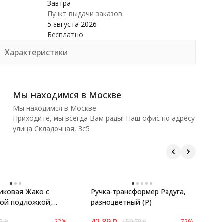
Завтра
Пункт выдачи заказов
5 августа 2026
Бесплатно
Характеристики
Мы находимся в Москве
Мы находимся в Москве.
Приходите, мы всегда Вам рады! Наш офис по адресу
улица Складочная, 3с5
иковая Жако с
Ручка-трансформер Радуга,
С
той подложкой,
разноцветный (Р)
л
ний
м
42,89
₽
4
5
₽
-22%
150,78
₽
-72%