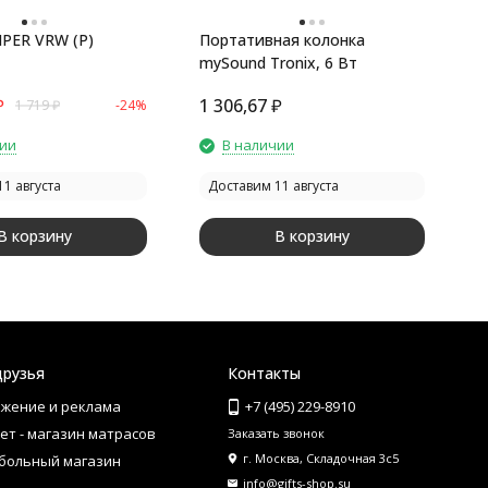
IPER VRW (P)
Портативная колонка
H
mySound Tronix, 6 Вт
W
O
₽
1 306,67
₽
1
1 719
₽
-24%
чии
В наличии
1 августа
Доставим 11 августа
В корзину
В корзину
друзья
Контакты
жение и реклама
+7 (495) 229-8910
ет - магазин матрасов
Заказать звонок
г. Москва, Складочная 3с5
больный магазин
info@gifts-shop.su