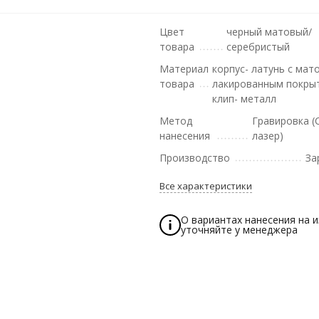
Цвет
черный матовый/
товара
серебристый
Материал
корпус- латунь с мат
товара
лакированным покры
клип- металл
Метод
Гравировка (
нанесения
лазер)
Производство
За
Все характеристики
О вариантах нанесения на 
уточняйте у менеджера