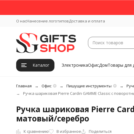
О нас
Нанесение логотипов
Доставка и оплата
Каталог
Электроника
Офис
Дом
Товары для 
Главная
Офис
Пишущие инструменты
Руч
Ручка шариковая Pierre Cardin GAMME Classic с поворо
Ручка шариковая Pierre Car
матовый/серебро
К сравнению
В избранное
Поделиться