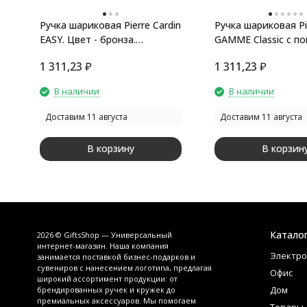
Ручка шариковая Pierre Cardin
Ручка шариковая Pie
EASY. Цвет - бронза.
GAMME Classic с п
Упаковка Е-2
механизмом, сере
1 311,23
₽
1 311,23
₽
матовый/серебро
В наличии
В наличии
Доставим 11 августа
Доставим 11 августа
В корзину
В корзин
Катало
2026 © GiftsShop — Универсальный
интернет-магазин. Наша компания
Электро
занимается поставкой бизнес-подарков и
сувениров с нанесением логотипа, предлагая
Офис
широкий ассортимент продукции: от
Дом
брендированных ручек и кружек до
премиальных аксессуаров. Мы помогаем