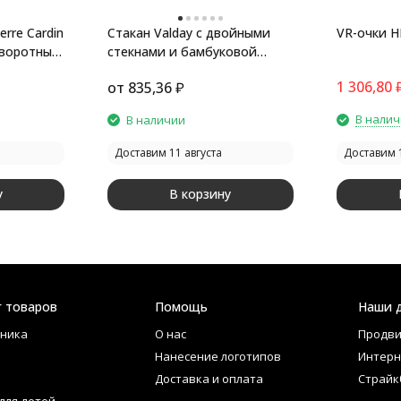
rre Cardin
Стакан Valday с двойными
VR-очки H
оворотным
стекнами и бамбуковой
бряный
крышкой, 350 мл
1 306,80
от
835,36
₽
В нали
В наличии
Доставим 11 августа
Доставим 1
у
В корзину
г товаров
Помощь
Наши 
ника
О нас
Продви
Нанесение логотипов
Интерн
Доставка и оплата
Страйк