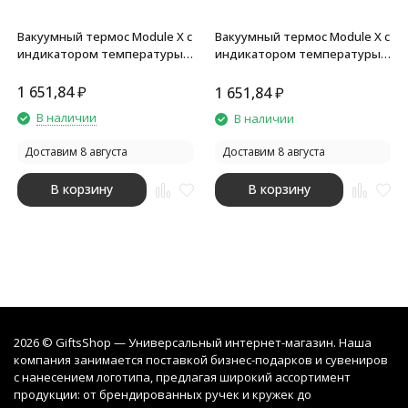
Вакуумный термос Module X с
Вакуумный термос Module X с
индикатором температуры,
индикатором температуры,
500 мл, черный
500 мл, белый
1 651,84
₽
1 651,84
₽
В наличии
В наличии
Доставим 8 августа
Доставим 8 августа
В корзину
В корзину
2026 © GiftsShop — Универсальный интернет-магазин. Наша
компания занимается поставкой бизнес-подарков и сувениров
с нанесением логотипа, предлагая широкий ассортимент
продукции: от брендированных ручек и кружек до