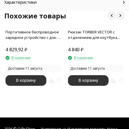
Характеристики
Похожие товары
Портативное беспроводное
Рюкзак TORBER VECTOR с
зарядное устройство с док-
отделением для ноутбука
станцией Uniq, 10000 mah,
14,1, черный/серый, нейлон,
черный
32 х 10 х 43 см, 13л
4 829,92
₽
4 840
₽
В наличии
В наличии
Доставим 11 августа
Доставим 11 августа
В корзину
В корзину
2026 © GiftsShop — Универсальный интернет-магазин. Наша